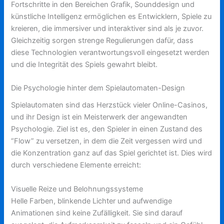
Fortschritte in den Bereichen Grafik, Sounddesign und
künstliche Intelligenz ermöglichen es Entwicklern, Spiele zu
kreieren, die immersiver und interaktiver sind als je zuvor.
Gleichzeitig sorgen strenge Regulierungen dafür, dass
diese Technologien verantwortungsvoll eingesetzt werden
und die Integrität des Spiels gewahrt bleibt.
Die Psychologie hinter dem Spielautomaten-Design
Spielautomaten sind das Herzstück vieler Online-Casinos,
und ihr Design ist ein Meisterwerk der angewandten
Psychologie. Ziel ist es, den Spieler in einen Zustand des
“Flow” zu versetzen, in dem die Zeit vergessen wird und
die Konzentration ganz auf das Spiel gerichtet ist. Dies wird
durch verschiedene Elemente erreicht:
Visuelle Reize und Belohnungssysteme
Helle Farben, blinkende Lichter und aufwendige
Animationen sind keine Zufälligkeit. Sie sind darauf