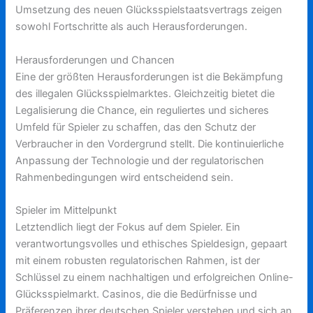
Umsetzung des neuen Glücksspielstaatsvertrags zeigen
sowohl Fortschritte als auch Herausforderungen.
Herausforderungen und Chancen
Eine der größten Herausforderungen ist die Bekämpfung
des illegalen Glücksspielmarktes. Gleichzeitig bietet die
Legalisierung die Chance, ein reguliertes und sicheres
Umfeld für Spieler zu schaffen, das den Schutz der
Verbraucher in den Vordergrund stellt. Die kontinuierliche
Anpassung der Technologie und der regulatorischen
Rahmenbedingungen wird entscheidend sein.
Spieler im Mittelpunkt
Letztendlich liegt der Fokus auf dem Spieler. Ein
verantwortungsvolles und ethisches Spieldesign, gepaart
mit einem robusten regulatorischen Rahmen, ist der
Schlüssel zu einem nachhaltigen und erfolgreichen Online-
Glücksspielmarkt. Casinos, die die Bedürfnisse und
Präferenzen ihrer deutschen Spieler verstehen und sich an