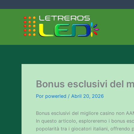
Ir
al
contenido
Bonus esclusivi del 
Por
powerled
/
Abril 20, 2026
Bonus esclusivi del migliore casino non AA
In questo articolo, esploreremo i bonus es
popolarità tra i giocatori italiani, offrend