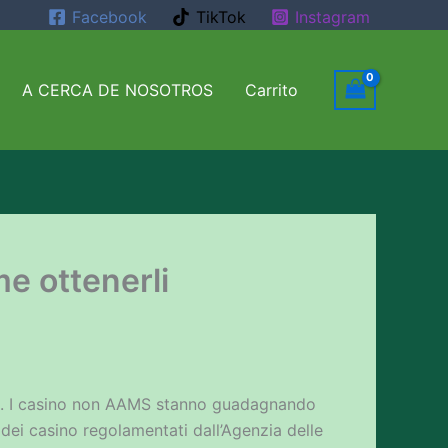
Facebook
TikTok
Instagram
A CERCA DE NOSOTROS
Carrito
e ottenerli
rli. I casino non AAMS stanno guadagnando
 dei casino regolamentati dall’Agenzia delle