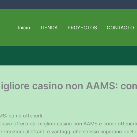
Inicio
TIENDA
PROYECTOS
CONTACTO
migliore casino non AAMS: com
MS: come ottenerli
clusivi offerti dai migliori casino non AAMS e come ottene
o promozioni allettanti e vantaggi che spesso superano quelli