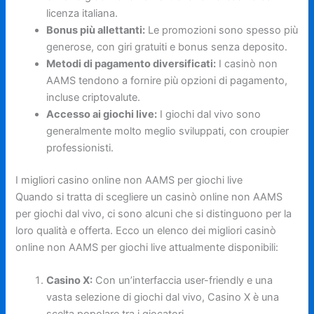
licenza italiana.
Bonus più allettanti:
Le promozioni sono spesso più
generose, con giri gratuiti e bonus senza deposito.
Metodi di pagamento diversificati:
I casinò non
AAMS tendono a fornire più opzioni di pagamento,
incluse criptovalute.
Accesso ai giochi live:
I giochi dal vivo sono
generalmente molto meglio sviluppati, con croupier
professionisti.
I migliori casino online non AAMS per giochi live
Quando si tratta di scegliere un casinò online non AAMS
per giochi dal vivo, ci sono alcuni che si distinguono per la
loro qualità e offerta. Ecco un elenco dei migliori casinò
online non AAMS per giochi live attualmente disponibili:
Casino X:
Con un’interfaccia user-friendly e una
vasta selezione di giochi dal vivo, Casino X è una