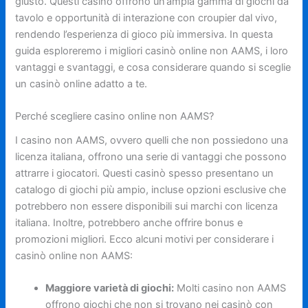
giusto. Questi casinò offrono un’ampia gamma di giochi da
tavolo e opportunità di interazione con croupier dal vivo,
rendendo l’esperienza di gioco più immersiva. In questa
guida esploreremo i migliori casinò online non AAMS, i loro
vantaggi e svantaggi, e cosa considerare quando si sceglie
un casinò online adatto a te.
Perché scegliere casino online non AAMS?
I casino non AAMS, ovvero quelli che non possiedono una
licenza italiana, offrono una serie di vantaggi che possono
attrarre i giocatori. Questi casinò spesso presentano un
catalogo di giochi più ampio, incluse opzioni esclusive che
potrebbero non essere disponibili sui marchi con licenza
italiana. Inoltre, potrebbero anche offrire bonus e
promozioni migliori. Ecco alcuni motivi per considerare i
casinò online non AAMS:
Maggiore varietà di giochi:
Molti casino non AAMS
offrono giochi che non si trovano nei casinò con