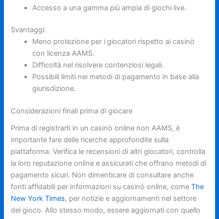
Accesso a una gamma più ampia di giochi live.
Svantaggi:
Meno protezione per i giocatori rispetto ai casinò
con licenza AAMS.
Difficoltà nel risolvere contenziosi legali.
Possibili limiti nei metodi di pagamento in base alla
giurisdizione.
Considerazioni finali prima di giocare
Prima di registrarti in un casinò online non AAMS, è
importante fare delle ricerche approfondite sulla
piattaforma. Verifica le recensioni di altri giocatori, controlla
la loro reputazione online e assicurati che offrano metodi di
pagamento sicuri. Non dimenticare di consultare anche
fonti affidabili per informazioni su casinò online, come
The
New York Times
, per notizie e aggiornamenti nel settore
del gioco. Allo stesso modo, essere aggiornati con quello