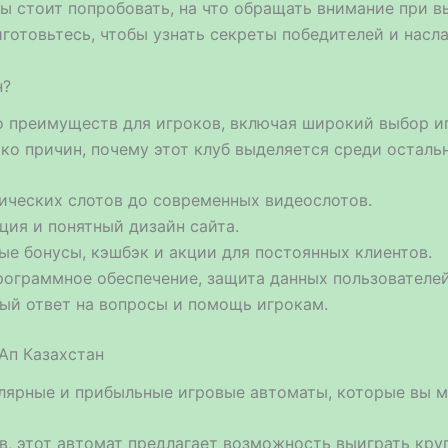
ы стоит попробовать, на что обращать внимание при 
готовьтесь, чтобы узнать секреты победителей и насла
н?
о преимуществ для игроков, включая широкий выбор и
ько причин, почему этот клуб выделяется среди осталь
сических слотов до современных видеослотов.
ция и понятный дизайн сайта.
ые бонусы, кэшбэк и акции для постоянных клиентов.
рограммное обеспечение, защита данных пользователей
ый ответ на вопросы и помощь игрокам.
Ап Казахстан
лярные и прибыльные игровые автоматы, которые вы мо
в, этот автомат предлагает возможность выиграть кр