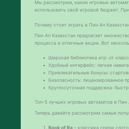
Мы рассмотрим, какие игровые автомат
использовать свой игровой бюджет. При
Почему стоит играть в Пин Ап Казахста
Пин Ап Казахстан предлагает множеств
процесса и отличные акции. Вот нескол
Широкая библиотека игр: от клас
Удобный интерфейс: легкая навига
Привлекательные бонусы: стартов
Безопасность: лицензированное п
Круглосуточная поддержка: быстр
Топ-5 лучших игровых автоматов в Пин 
Теперь давайте рассмотрим самые попу
Book of Ra
– классика среди слото