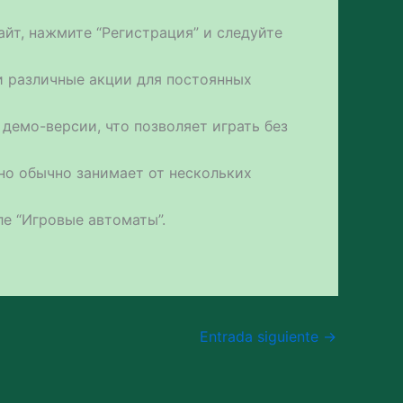
айт, нажмите “Регистрация” и следуйте
и различные акции для постоянных
демо-версии, что позволяет играть без
но обычно занимает от нескольких
ле “Игровые автоматы”.
Entrada siguiente
→