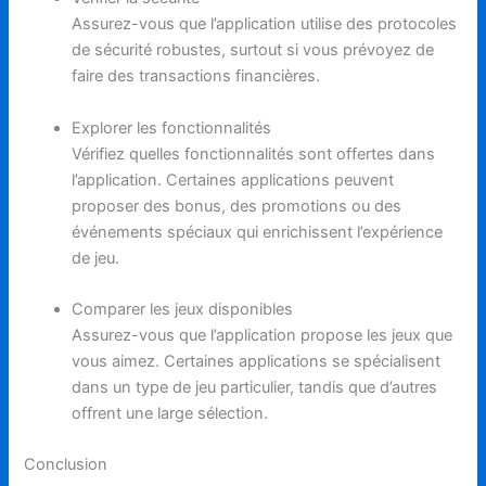
Assurez-vous que l’application utilise des protocoles
de sécurité robustes, surtout si vous prévoyez de
faire des transactions financières.
Explorer les fonctionnalités
Vérifiez quelles fonctionnalités sont offertes dans
l’application. Certaines applications peuvent
proposer des bonus, des promotions ou des
événements spéciaux qui enrichissent l’expérience
de jeu.
Comparer les jeux disponibles
Assurez-vous que l’application propose les jeux que
vous aimez. Certaines applications se spécialisent
dans un type de jeu particulier, tandis que d’autres
offrent une large sélection.
Conclusion