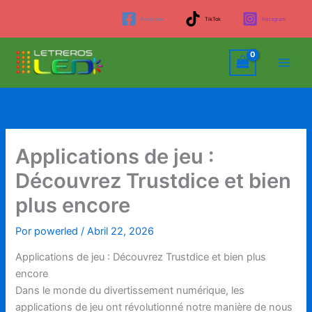
Ir
Facebook
TikTok
Instagram
al
contenido
Applications de jeu :
Découvrez Trustdice et bien
plus encore
Por
powerled
/
Abril 22, 2026
Applications de jeu : Découvrez Trustdice et bien plus
encore
Dans le monde du divertissement numérique, les
applications de jeu ont révolutionné notre manière de nous