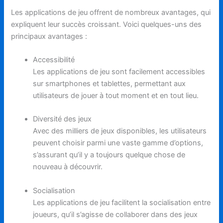
Les applications de jeu offrent de nombreux avantages, qui
expliquent leur succès croissant. Voici quelques-uns des
principaux avantages :
Accessibilité
Les applications de jeu sont facilement accessibles
sur smartphones et tablettes, permettant aux
utilisateurs de jouer à tout moment et en tout lieu.
Diversité des jeux
Avec des milliers de jeux disponibles, les utilisateurs
peuvent choisir parmi une vaste gamme d’options,
s’assurant qu’il y a toujours quelque chose de
nouveau à découvrir.
Socialisation
Les applications de jeu facilitent la socialisation entre
joueurs, qu’il s’agisse de collaborer dans des jeux