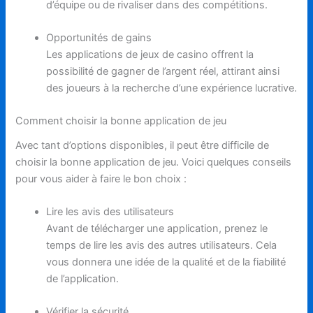
d’équipe ou de rivaliser dans des compétitions.
Opportunités de gains
Les applications de jeux de casino offrent la
possibilité de gagner de l’argent réel, attirant ainsi
des joueurs à la recherche d’une expérience lucrative.
Comment choisir la bonne application de jeu
Avec tant d’options disponibles, il peut être difficile de
choisir la bonne application de jeu. Voici quelques conseils
pour vous aider à faire le bon choix :
Lire les avis des utilisateurs
Avant de télécharger une application, prenez le
temps de lire les avis des autres utilisateurs. Cela
vous donnera une idée de la qualité et de la fiabilité
de l’application.
Vérifier la sécurité