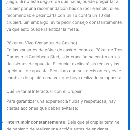
juego. Si no está seguro de qué hacer, puede preguntar al
crupier por una recomendación básica (por ejemplo, si es
recomendable pedir carta con un 16 contra un 10 del
crupier). Sin embargo, evite pedir consejo constantemente,
ya que esto puede ralentizar la mesa.
Póker en Vivo (Variantes de Casino)
En las variantes de póker de casino, como el Póker de Tres
Cartas o el Caribbean Stud, la interacción se centra en las
decisiones de apuesta. El crupier explicará las reglas y las
opciones de apuesta. Sea claro con sus decisiones y evite
cambiar de opinión una vez que haya realizado su apuesta.
Qué Evitar al Interactuar con el Crupier
Para garantizar una experiencia fluida y respetuosa, hay
ciertas acciones que deben evitarse:
Interrumpir constantemente:
Deje que el crupier termine
de hablar o de realizar una acción antes de enviar su