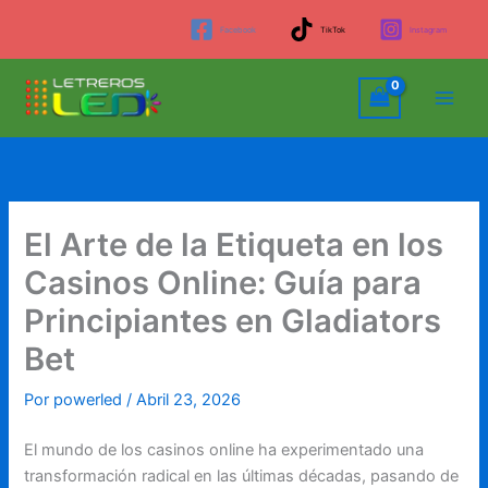
Ir
Facebook
TikTok
Instagram
al
contenido
El Arte de la Etiqueta en los
Casinos Online: Guía para
Principiantes en Gladiators
Bet
Por
powerled
/
Abril 23, 2026
El mundo de los casinos online ha experimentado una
transformación radical en las últimas décadas, pasando de