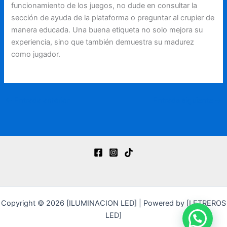
funcionamiento de los juegos, no dude en consultar la
sección de ayuda de la plataforma o preguntar al crupier de
manera educada. Una buena etiqueta no solo mejora su
experiencia, sino que también demuestra su madurez
como jugador.
←
Entrada anterior
Entrada siguiente
→
Copyright © 2026 [ILUMINACION LED] | Powered by [LETREROS
LED]