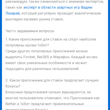
рекомендую также ознакомиться с мнением экспертов,
таких как
эксперт в области азартных игр Вадим
Лазарев
, который регулярно проводит аналитические
выкладки касаемо рынка ставок.
Часто задаваемые вопросы
1. Какие приложения для ставок на спорт наиболее
популярны кроме 1хбет?
Среди других популярных приложений можно
выделить Fonbet, Bet365 и Марафон. Каждый из них
имеет свои уникальные особенности и может
подходить для различных пользователей.
2. Какое приложение для ставок предлагает лучшие
бонусы?
Бонусные предложения сильно варьируются, но
многие пользователи отмечают, что Приложения как
Betfair и 1хбет предлагают привлекательные
приветственные бонусы.