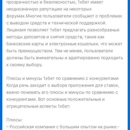
прозрачностью и безопасностью, 1хбет имеет
неоднозначную репутацию на некоторых
форумах.Многие пользователи сообщают о проблемах
с выводом средств и технической поддержкой.
Лицензия позволяет 1хбет предлагать разнообразные
методы депозитов и снятия средств, такие как
банковские карты и электронные кошельки, что может
быть преимуществом. Тем не менее, пользователи
должны быть внимательны и адаптированно подходить
к своему выбору.
Плюсы и минусы 1хбет по сравнению с конкурентами
Когда речь заходит о выборе приложения для ставок,
важно понимать его плюсы и минусы по сравнению с
конкурентами. Вот основные положительные и
отрицательные аспекты 1хбет:
Плюсы:
– Российская компания с большим опытом на рынке.-