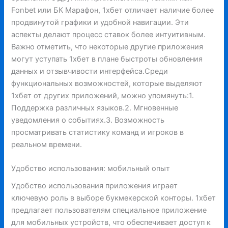
Fonbet или БК Марафон, 1хбет отличает наличие более
продвинутой графики и удобной навигации. Эти
аспекты делают процесс ставок более интуитивным.
Важно отметить, что некоторые другие приложения
могут уступать 1хбет в плане быстроты обновления
данных и отзывчивости интерфейса.Среди
функциональных возможностей, которые выделяют
1хбет от других приложений, можно упомянуть:1.
Поддержка различных языков.2. Мгновенные
уведомления о событиях.3. Возможность
просматривать статистику команд и игроков в
реальном времени.
Удобство использования: мобильный опыт
Удобство использования приложения играет
ключевую роль в выборе букмекерской конторы. 1хбет
предлагает пользователям специальное приложение
для мобильных устройств, что обеспечивает доступ к