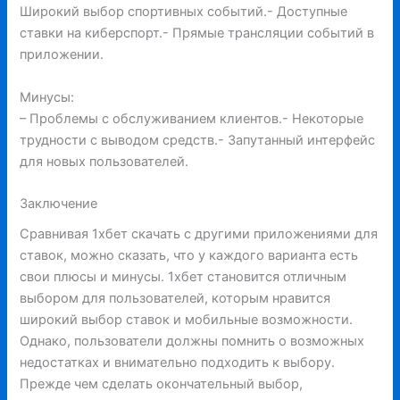
Широкий выбор спортивных событий.- Доступные
ставки на киберспорт.- Прямые трансляции событий в
приложении.
Минусы:
– Проблемы с обслуживанием клиентов.- Некоторые
трудности с выводом средств.- Запутанный интерфейс
для новых пользователей.
Заключение
Сравнивая 1хбет скачать с другими приложениями для
ставок, можно сказать, что у каждого варианта есть
свои плюсы и минусы. 1хбет становится отличным
выбором для пользователей, которым нравится
широкий выбор ставок и мобильные возможности.
Однако, пользователи должны помнить о возможных
недостатках и внимательно подходить к выбору.
Прежде чем сделать окончательный выбор,