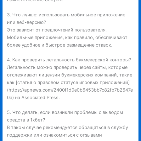
3. Что лучше: использовать мобильное приложение
или веб-версию?
Это зависит от предпочтений пользователя.
Мобильные приложения, как правило, обеспечивают
более удобное и быстрое размещение ставок.
4. Как проверить легальность букмекерской конторы?
Легальность можно проверить через сайты, которые
отслеживают лицензии букмекерских компаний, такие
как [статья о правовом статусе игровых приложений]
(https://apnews.com/2400f1d0e0b6453bb7c82fb7b2647e
0a) на Associated Press.
5. Что делать, если возникли проблемы с выводом
средств в 1хбет?
В таком случае рекомендуется обращаться в службу
поддержки или ознакомиться с отзывами