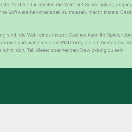
eiche Vorteile für Spieler, die Wert auf Schnelligkeit, Zugän
ohne Software herunterladen zu müssen, macht Instant Casin
ng sind, die Wahl eines Instant Casinos kann Ihr Spielerlebn
tionen und wählen Sie die Plattform, die am besten zu Ihre
s lohnt sich, Teil dieser spannenden Entwicklung zu sein.