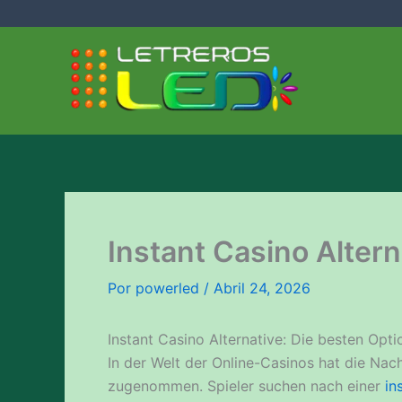
Ir
al
contenido
Instant Casino Altern
Por
powerled
/
Abril 24, 2026
Instant Casino Alternative: Die besten Opti
In der Welt der Online-Casinos hat die Nac
zugenommen. Spieler suchen nach einer
in