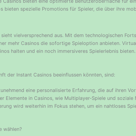
 Casinos bieten eine optimierte Benutzeroberfläche für ei
 bieten spezielle Promotions für Spieler, die über ihre mob
n sieht vielversprechend aus. Mit dem technologischen Fort
er mehr Casinos die sofortige Spieloption anbieten. Virtu
sinos halten und ein noch immersiveres Spielerlebnis bieten.
nft der Instant Casinos beeinflussen könnten, sind:
unehmend eine personalisierte Erfahrung, die auf ihren Vorl
ler Elemente in Casinos, wie Multiplayer-Spiele und soziale
rung wird weiterhin im Fokus stehen, um ein nahtloses Spie
ve wählen?