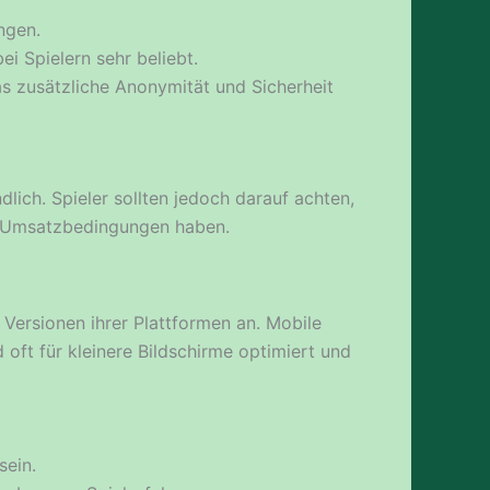
ngen.
ei Spielern sehr beliebt.
s zusätzliche Anonymität und Sicherheit
lich. Spieler sollten jedoch darauf achten,
e Umsatzbedingungen haben.
Versionen ihrer Plattformen an. Mobile
 oft für kleinere Bildschirme optimiert und
sein.