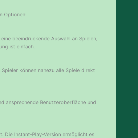
en Optionen:
t eine beeindruckende Auswahl an Spielen,
ung ist einfach.
e Spieler können nahezu alle Spiele direkt
 und ansprechende Benutzeroberfläche und
t. Die Instant-Play-Version ermöglicht es