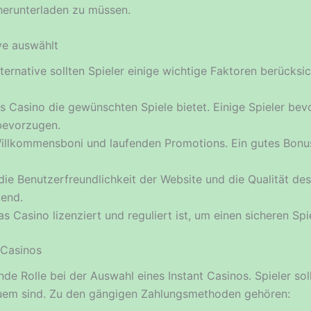
 herunterladen zu müssen.
ve auswählt
ternative sollten Spieler einige wichtige Faktoren berücksic
s Casino die gewünschten Spiele bietet. Einige Spieler b
 bevorzugen.
Willkommensboni und laufenden Promotions. Ein gutes Bonu
die Benutzerfreundlichkeit der Website und die Qualität des
dend.
as Casino lizenziert und reguliert ist, um einen sicheren Sp
 Casinos
e Rolle bei der Auswahl eines Instant Casinos. Spieler sol
uem sind. Zu den gängigen Zahlungsmethoden gehören: