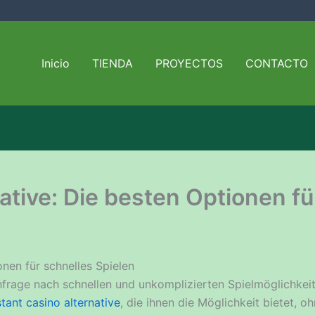
Inicio
TIENDA
PROYECTOS
CONTACTO
ative: Die besten Optionen fü
onen für schnelles Spielen
hfrage nach schnellen und unkomplizierten Spielmöglichkeit
stant casino alternative
, die ihnen die Möglichkeit bietet, 