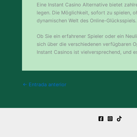
Eine Instant Casino Alternative bietet zahlr
legen. Die Möglichkeit, sofort zu spielen, 
dynamischen Welt des Online-Glücksspiels.
Ob Sie ein erfahrener Spieler oder ein Neuli
sich über die verschiedenen verfügbaren Op
Instant Casinos ist vielversprechend, und e
←
Entrada anterior