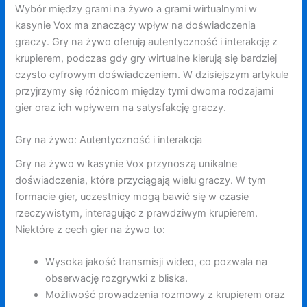
Wybór między grami na żywo a grami wirtualnymi w
kasynie Vox ma znaczący wpływ na doświadczenia
graczy. Gry na żywo oferują autentyczność i interakcję z
krupierem, podczas gdy gry wirtualne kierują się bardziej
czysto cyfrowym doświadczeniem. W dzisiejszym artykule
przyjrzymy się różnicom między tymi dwoma rodzajami
gier oraz ich wpływem na satysfakcję graczy.
Gry na żywo: Autentyczność i interakcja
Gry na żywo w kasynie Vox przynoszą unikalne
doświadczenia, które przyciągają wielu graczy. W tym
formacie gier, uczestnicy mogą bawić się w czasie
rzeczywistym, interagując z prawdziwym krupierem.
Niektóre z cech gier na żywo to:
Wysoka jakość transmisji wideo, co pozwala na
obserwację rozgrywki z bliska.
Możliwość prowadzenia rozmowy z krupierem oraz