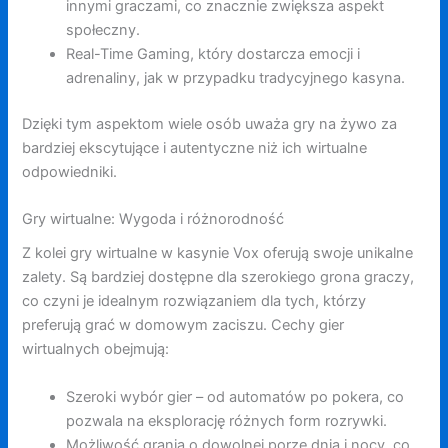
innymi graczami, co znacznie zwiększa aspekt
społeczny.
Real-Time Gaming, który dostarcza emocji i
adrenaliny, jak w przypadku tradycyjnego kasyna.
Dzięki tym aspektom wiele osób uważa gry na żywo za
bardziej ekscytujące i autentyczne niż ich wirtualne
odpowiedniki.
Gry wirtualne: Wygoda i różnorodność
Z kolei gry wirtualne w kasynie Vox oferują swoje unikalne
zalety. Są bardziej dostępne dla szerokiego grona graczy,
co czyni je idealnym rozwiązaniem dla tych, którzy
preferują grać w domowym zaciszu. Cechy gier
wirtualnych obejmują:
Szeroki wybór gier – od automatów po pokera, co
pozwala na eksplorację różnych form rozrywki.
Możliwość grania o dowolnej porze dnia i nocy, co