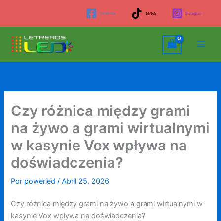
Ir
Facebook
TikTok
Instagram
al
contenido
Czy różnica między grami
na żywo a grami wirtualnymi
w kasynie Vox wpływa na
doświadczenia?
Por
powerled
/
Abril 25, 2026
Czy różnica między grami na żywo a grami wirtualnymi w
kasynie Vox wpływa na doświadczenia?