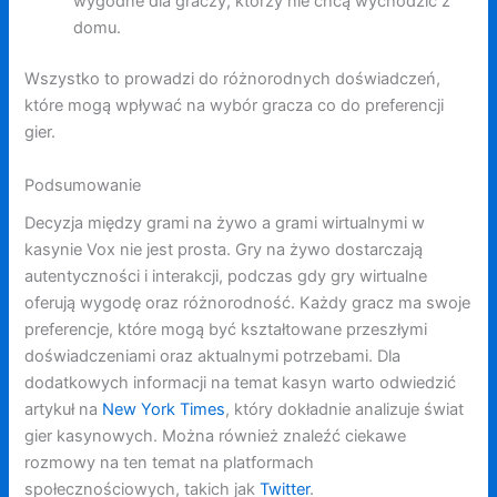
wygodne dla graczy, którzy nie chcą wychodzić z
domu.
Wszystko to prowadzi do różnorodnych doświadczeń,
które mogą wpływać na wybór gracza co do preferencji
gier.
Podsumowanie
Decyzja między grami na żywo a grami wirtualnymi w
kasynie Vox nie jest prosta. Gry na żywo dostarczają
autentyczności i interakcji, podczas gdy gry wirtualne
oferują wygodę oraz różnorodność. Każdy gracz ma swoje
preferencje, które mogą być kształtowane przeszłymi
doświadczeniami oraz aktualnymi potrzebami. Dla
dodatkowych informacji na temat kasyn warto odwiedzić
artykuł na
New York Times
, który dokładnie analizuje świat
gier kasynowych. Można również znaleźć ciekawe
rozmowy na ten temat na platformach
społecznościowych, takich jak
Twitter
.