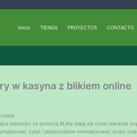
Inicio
TIENDA
PROYECTOS
CONTACTO
ry w kasyna z blikiem online
 online
ące płatności za pomocą BLIKa stają się coraz bardziej p
symalizować zyski i jednocześnie minimalizować straty p