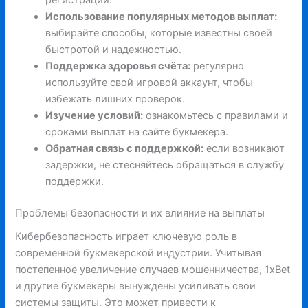
регистрации.
Использование популярных методов выплат:
выбирайте способы, которые известны своей
быстротой и надежностью.
Поддержка здоровья счёта:
регулярно
используйте свой игровой аккаунт, чтобы
избежать лишних проверок.
Изучение условий:
ознакомьтесь с правилами и
сроками выплат на сайте букмекера.
Обратная связь с поддержкой:
если возникают
задержки, не стесняйтесь обращаться в службу
поддержки.
Проблемы безопасности и их влияние на выплаты
Кибербезопасность играет ключевую роль в
современной букмекерской индустрии. Учитывая
постепенное увеличение случаев мошенничества, 1xBet
и другие букмекеры вынуждены усиливать свои
системы защиты. Это может привести к