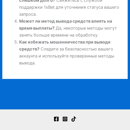
слишком долго?
Свяжитесь с службой
поддержки 1xBet для уточнения статуса вашего
запроса.
Может ли метод вывода средств влиять на
время выплаты?
Да, некоторые методы могут
занять больше времени на обработку.
Как избежать мошенничества при выводе
средств?
Следите за безопасностью вашего
аккаунта и используйте проверенные методы
вывода.
←
Entrada anterior
Entrada siguiente
→