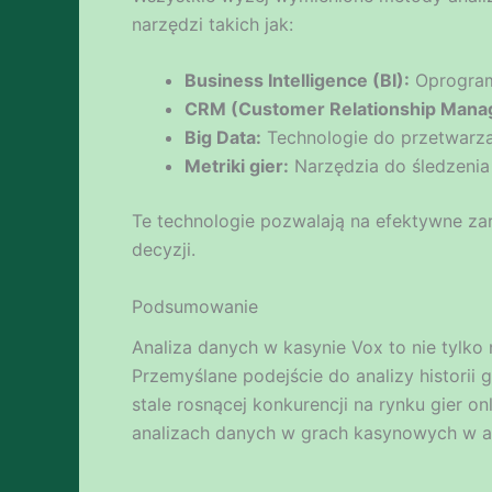
narzędzi takich jak:
Business Intelligence (BI):
Oprogramo
CRM (Customer Relationship Mana
Big Data:
Technologie do przetwarza
Metriki gier:
Narzędzia do śledzenia w
Te technologie pozwalają na efektywne za
decyzji.
Podsumowanie
Analiza danych w kasynie Vox to nie tylko 
Przemyślane podejście do analizy histori
stale rosnącej konkurencji na rynku gier 
analizach danych w grach kasynowych w 