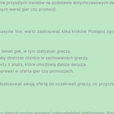
e przyszłych trendów na podstawie dotychczasowych da
ch wersji gier czy promocji.
u
 kasynie Vox, warto zastosować kilka kroków. Postępuj zgod
emat gier, w tym statystyki graczy.
 aby dostrzec różnice w zachowaniach graczy.
rty z analiz, które umożliwią dalsze decyzje.
rawki w oferta gier czy promocjach.
 dostosować swoją ofertę do oczekiwań graczy, co przyczy
zy danych można wspierać odpowiednimi platformami. Ka