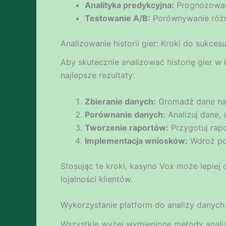
Analityka predykcyjna:
Prognozowani
Testowanie A/B:
Porównywanie różny
Analizowanie historii gier: Kroki do sukces
Aby skutecznie analizować historię gier w
najlepsze rezultaty:
Zbieranie danych:
Gromadź dane na t
Porównanie danych:
Analizuj dane,
Tworzenie raportów:
Przygotuj rapo
Implementacja wniosków:
Wdroż pop
Stosując te kroki, kasyno Vox może lepiej
lojalności klientów.
Wykorzystanie platform do analizy danych
Wszystkie wyżej wymienione metody anali