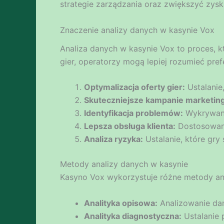
strategie zarządzania oraz zwiększyć zysk
Znaczenie analizy danych w kasynie Vox
Analiza danych w kasynie Vox to proces, k
gier, operatorzy mogą lepiej rozumieć pre
Optymalizacja oferty gier:
Ustalanie
Skuteczniejsze kampanie marketin
Identyfikacja problemów:
Wykrywanie
Lepsza obsługa klienta:
Dostosowani
Analiza ryzyka:
Ustalanie, które gry
Metody analizy danych w kasynie
Kasyno Vox wykorzystuje różne metody anal
Analityka opisowa:
Analizowanie dan
Analityka diagnostyczna:
Ustalanie 