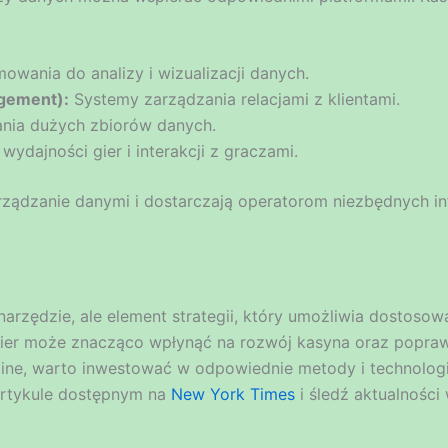
wania do analizy i wizualizacji danych.
gement):
Systemy zarządzania relacjami z klientami.
nia dużych zbiorów danych.
ydajności gier i interakcji z graczami.
rządzanie danymi i dostarczają operatorom niezbędnych i
narzędzie, ale element strategii, który umożliwia dostosow
i gier może znacząco wpłynąć na rozwój kasyna oraz popra
online, warto inwestować w odpowiednie metody i technologi
artykule dostępnym na
New York Times
i śledź aktualności