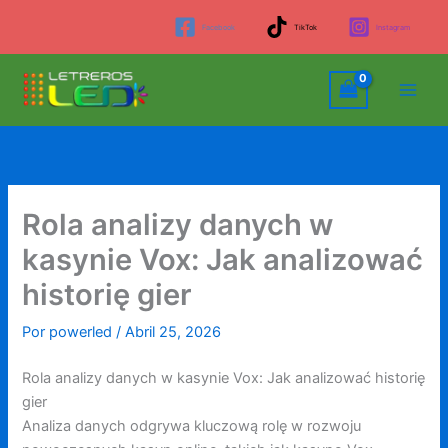
Ir
Facebook
TikTok
Instagram
al
contenido
Rola analizy danych w
kasynie Vox: Jak analizować
historię gier
Por
powerled
/
Abril 25, 2026
Rola analizy danych w kasynie Vox: Jak analizować historię
gier
Analiza danych odgrywa kluczową rolę w rozwoju