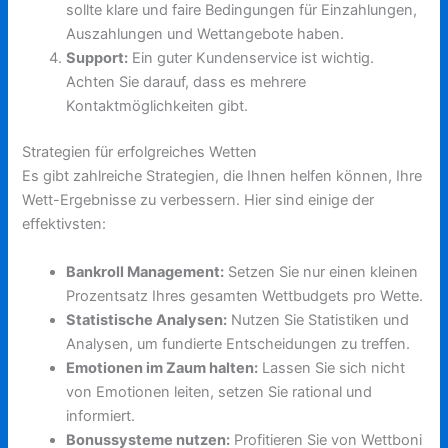
sollte klare und faire Bedingungen für Einzahlungen,
Auszahlungen und Wettangebote haben.
Support:
Ein guter Kundenservice ist wichtig.
Achten Sie darauf, dass es mehrere
Kontaktmöglichkeiten gibt.
Strategien für erfolgreiches Wetten
Es gibt zahlreiche Strategien, die Ihnen helfen können, Ihre
Wett-Ergebnisse zu verbessern. Hier sind einige der
effektivsten:
Bankroll Management:
Setzen Sie nur einen kleinen
Prozentsatz Ihres gesamten Wettbudgets pro Wette.
Statistische Analysen:
Nutzen Sie Statistiken und
Analysen, um fundierte Entscheidungen zu treffen.
Emotionen im Zaum halten:
Lassen Sie sich nicht
von Emotionen leiten, setzen Sie rational und
informiert.
Bonussysteme nutzen:
Profitieren Sie von Wettboni