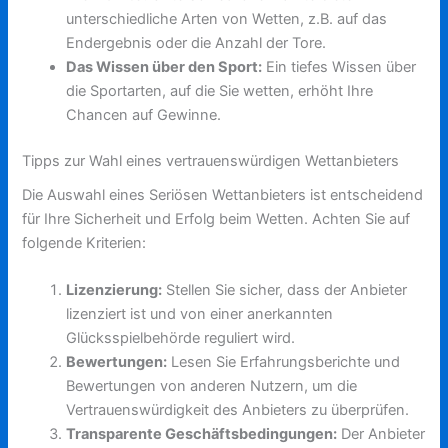
unterschiedliche Arten von Wetten, z.B. auf das
Endergebnis oder die Anzahl der Tore.
Das Wissen über den Sport:
Ein tiefes Wissen über
die Sportarten, auf die Sie wetten, erhöht Ihre
Chancen auf Gewinne.
Tipps zur Wahl eines vertrauenswürdigen Wettanbieters
Die Auswahl eines Seriösen Wettanbieters ist entscheidend
für Ihre Sicherheit und Erfolg beim Wetten. Achten Sie auf
folgende Kriterien:
Lizenzierung:
Stellen Sie sicher, dass der Anbieter
lizenziert ist und von einer anerkannten
Glücksspielbehörde reguliert wird.
Bewertungen:
Lesen Sie Erfahrungsberichte und
Bewertungen von anderen Nutzern, um die
Vertrauenswürdigkeit des Anbieters zu überprüfen.
Transparente Geschäftsbedingungen:
Der Anbieter