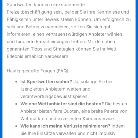
Sportwetten können eine spannende
Freizeitbeschäftigung sein, bei der Sie Ihre Kenntnisse und
Fähigkeiten unter Beweis stellen können. Um erfolgreich zu
sein und Betrug zu vermeiden, sollten Sie sich gut
informieren, einen vertrauenswürdigen Anbieter wählen
und fundierte Entscheidungen treffen. Mit den oben
genannten Tipps und Strategien können Sie Ihr Wett-
Erlebnis erheblich verbessern.
Häufig gestellte Fragen (FAQ)
Ist Sportwetten sicher?
Ja, solange Sie bei
lizenzierten Anbietern wetten und
verantwortungsbewusst spielen.
Welche Wettanbieter sind die besten?
Die besten
Anbieter bieten faire Quoten, eine breite Palette von
Wettmärkten und exzellenten Kundenservice.
Wie kann ich meine Verluste minimieren?
Indem
Sie Ihre Einsätze verwalten und nicht impulsiv