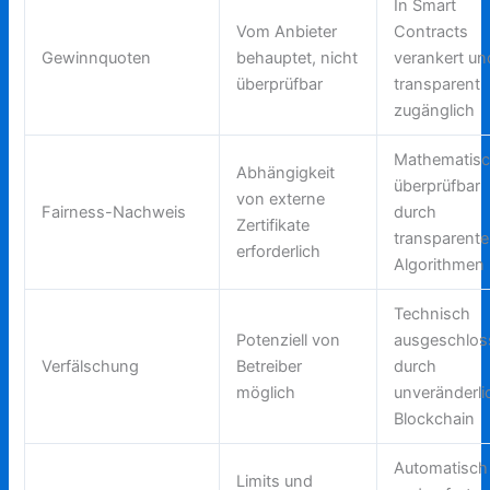
In Smart
Vom Anbieter
Contracts
Gewinnquoten
behauptet, nicht
verankert un
überprüfbar
transparent
zugänglich
Mathematis
Abhängigkeit
überprüfbar
von externe
Fairness-Nachweis
durch
Zertifikate
transparente
erforderlich
Algorithmen
Technisch
Potenziell von
ausgeschlos
Verfälschung
Betreiber
durch
möglich
unveränderli
Blockchain
Automatisch
Limits und