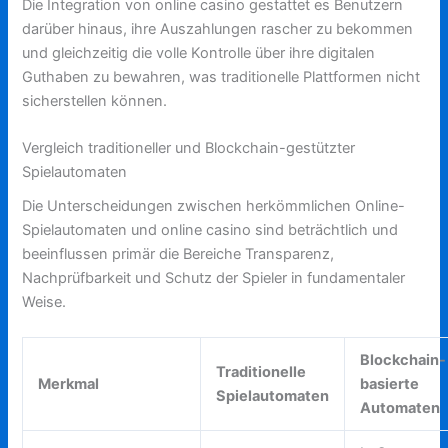
Die Integration von online casino gestattet es Benutzern
darüber hinaus, ihre Auszahlungen rascher zu bekommen
und gleichzeitig die volle Kontrolle über ihre digitalen
Guthaben zu bewahren, was traditionelle Plattformen nicht
sicherstellen können.
Vergleich traditioneller und Blockchain-gestützter
Spielautomaten
Die Unterscheidungen zwischen herkömmlichen Online-
Spielautomaten und online casino sind beträchtlich und
beeinflussen primär die Bereiche Transparenz,
Nachprüfbarkeit und Schutz der Spieler in fundamentaler
Weise.
Blockchain-
Traditionelle
Merkmal
basierte
Spielautomaten
Automaten