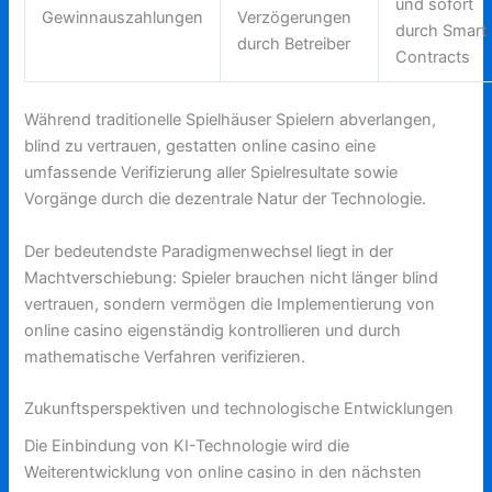
und sofort
Gewinnauszahlungen
Verzögerungen
durch Smart
durch Betreiber
Contracts
Während traditionelle Spielhäuser Spielern abverlangen,
blind zu vertrauen, gestatten online casino eine
umfassende Verifizierung aller Spielresultate sowie
Vorgänge durch die dezentrale Natur der Technologie.
Der bedeutendste Paradigmenwechsel liegt in der
Machtverschiebung: Spieler brauchen nicht länger blind
vertrauen, sondern vermögen die Implementierung von
online casino eigenständig kontrollieren und durch
mathematische Verfahren verifizieren.
Zukunftsperspektiven und technologische Entwicklungen
Die Einbindung von KI-Technologie wird die
Weiterentwicklung von online casino in den nächsten