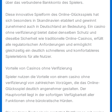
über das verbundene Bankkonto des Spielers.
Diese innovative Spielform des Online-Glücksspiels hat
sich besonders in Skandinavien etabliert und gewinnt
zunehmend auch in Deutschland an Bedeutung. Ein casino
ohne verifizierungl bietet dabei denselben Schutz und
dieselbe Sicherheit wie traditionelle Online-Casinos, erfüllt
alle regulatorischen Anforderungen und ermöglicht
gleichzeitig ein deutlich schnelleres und komfortableres
Spielerlebnis für alle Nutzer.
Vorteile von Casinos ohne Verifizierung
Spieler nutzen die Vorteile von einem casino ohne
verifizierungl von zahlreichen Vorzügen, die das Online-
Glücksspiel deutlich angenehmer gestalten. Der
Hauptvorteil liegt in der sofortigen Verfügbarkeit aller
Funktionen ohne bürokratische Hürden.