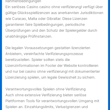
Rahmenbedingungen
Ein seriöses Casino casino ohne verifizierungl verfügt über
gültige Glücksspiellizenzen aus anerkannten Jurisdiktionen
wie Curacao, Malta oder Gibraltar. Diese Lizenzen
garantieren faire Spielbedingungen, periodische
Überprüfungen und den Schutz der Spielergelder durch
unabhängige Prüfinstanzen.
Die legalen Voraussetzungen gestatten lizenzierten
Anbietern, vereinfachte Verifizierungsprozesse
bereitzustellen. Spieler sollten stets die
Lizenzinformationen im Footer der Website kontrollieren
und nur bei casino ohne verifizierungl mit dokumentierter
Lizenzierung spielen, um legale Gewissheit zu sichern.
Verantwortungsvolles Spielen ohne Verifizierung
Auch ohne extensive Verifizierung bieten seriöse
Plattformen Tools für verantwortungsvollen Umgang mit
Spielen an. Einzahlungslimits, Verlustgrenzen und