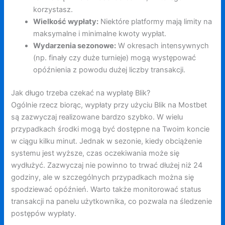
korzystasz.
Wielkość wypłaty:
Niektóre platformy mają limity na
maksymalne i minimalne kwoty wypłat.
Wydarzenia sezonowe:
W okresach intensywnych
(np. finały czy duże turnieje) mogą występować
opóźnienia z powodu dużej liczby transakcji.
Jak długo trzeba czekać na wypłatę Blik?
Ogólnie rzecz biorąc, wypłaty przy użyciu Blik na Mostbet
są zazwyczaj realizowane bardzo szybko. W wielu
przypadkach środki mogą być dostępne na Twoim koncie
w ciągu kilku minut. Jednak w sezonie, kiedy obciążenie
systemu jest wyższe, czas oczekiwania może się
wydłużyć. Zazwyczaj nie powinno to trwać dłużej niż 24
godziny, ale w szczególnych przypadkach można się
spodziewać opóźnień. Warto także monitorować status
transakcji na panelu użytkownika, co pozwala na śledzenie
postępów wypłaty.