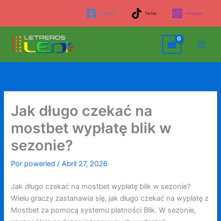
Ir
Facebook
TikTok
Instagram
al
contenido
Jak długo czekać na
mostbet wypłatę blik w
sezonie?
Por
powerled
/
Abril 27, 2026
Jak długo czekać na mostbet wypłatę blik w sezonie?
Wielu graczy zastanawia się, jak długo czekać na wypłatę z
Mostbet za pomocą systemu płatności Blik. W sezonie,