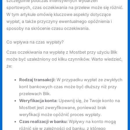
szczególnie podczas intensywnych wydarzeń
sportowych, czas oczekiwania na przelew może się różnić.
W tym artykule omówię kluczowe aspekty dotyczące
wypłat, a także przyczyny ewentualnego opóźnienia i
sposoby na skrócenie czasu oczekiwania.
Co wpływa na czas wypłaty?
Czas oczekiwania na wypłatę z Mostbet przy użyciu Blik
może być uzależniony od kilku czynników. Warto wiedzieć,
że:
Rodzaj transakcji:
W przypadku wypłat ze zwykłych
kont bankowych czas może być dłuższy niż przy
przelewach Blik.
Weryfikacja konta:
Upewnij się, że Twoje konto na
Mostbet jest zweryfikowane, ponieważ brak
weryfikacji może opóźnić proces wypłaty.
Czas realizacji w banku:
Wpływy na konto mogą
różnić się w zależności od banku, z którego