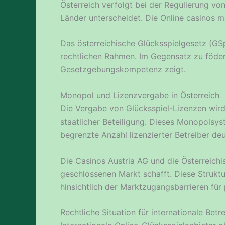
Österreich verfolgt bei der Regulierung v
Länder unterscheidet. Die Online casinos m
Das österreichische Glücksspielgesetz (GSp
rechtlichen Rahmen. Im Gegensatz zu föder
Gesetzgebungskompetenz zeigt.
Monopol und Lizenzvergabe in Österreich
Die Vergabe von Glücksspiel-Lizenzen wird
staatlicher Beteiligung. Dieses Monopolsys
begrenzte Anzahl lizenzierter Betreiber deu
Die Casinos Austria AG und die Österreichi
geschlossenen Markt schafft. Diese Struktu
hinsichtlich der Marktzugangsbarrieren für 
Rechtliche Situation für internationale Betr