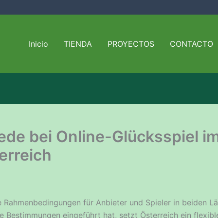
Inicio
TIENDA
PROYECTOS
CONTACTO
ede bei Online-Glücksspiel i
erreich
ie Rahmenbedingungen für Anbieter und Spieler in beiden 
te Bestimmungen eingeführt hat, setzt Österreich ein flexib