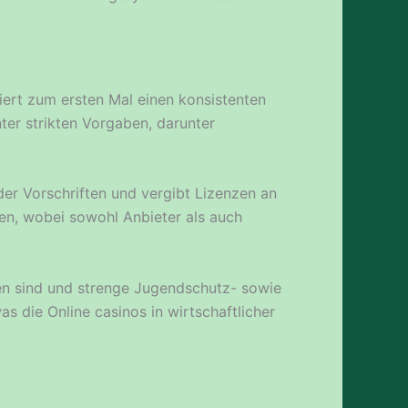
liert zum ersten Mal einen konsistenten
er strikten Vorgaben, darunter
er Vorschriften und vergibt Lizenzen an
gen, wobei sowohl Anbieter als auch
agen sind und strenge Jugendschutz- sowie
 die Online casinos in wirtschaftlicher