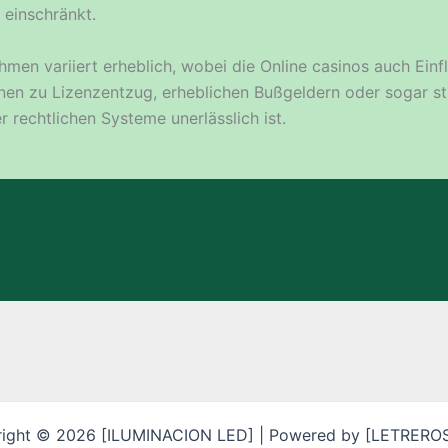
k einschränkt.
en variiert erheblich, wobei die Online casinos auch Ein
en zu Lizenzentzug, erheblichen Bußgeldern oder sogar st
 rechtlichen Systeme unerlässlich ist.
ight © 2026 [ILUMINACION LED] | Powered by [LETRERO