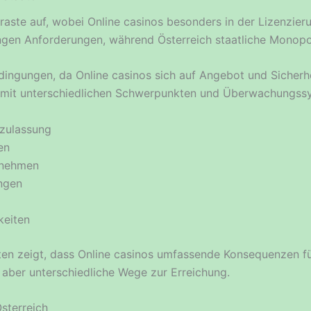
raste auf, wobei Online casinos besonders in der Lizenzier
engen Anforderungen, während Österreich staatliche Monopo
dingungen, da Online casinos sich auf Angebot und Sicherh
n mit unterschiedlichen Schwerpunkten und Überwachungss
rzulassung
en
ernehmen
ngen
keiten
ten zeigt, dass Online casinos umfassende Konsequenzen f
 aber unterschiedliche Wege zur Erreichung.
sterreich