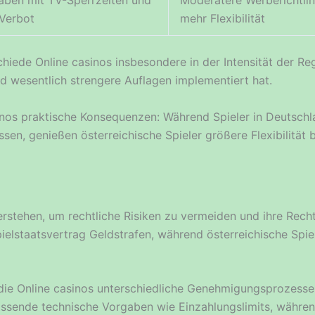
gaben mit TV-Sperrzeiten und
Moderatere Werberichtlin
Verbot
mehr Flexibilität
schiede Online casinos insbesondere in der Intensität der 
d wesentlich strengere Auflagen implementiert hat.
inos praktische Konsequenzen: Während Spieler in Deutschl
en, genießen österreichische Spieler größere Flexibilität b
 verstehen, um rechtliche Risiken zu vermeiden und ihre Rec
ielstaatsvertrag Geldstrafen, während österreichische Spiel
 die Online casinos unterschiedliche Genehmigungsprozesse
ssende technische Vorgaben wie Einzahlungslimits, währen