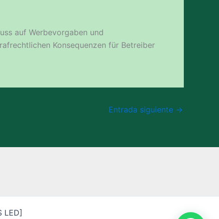
fluss auf Werbevorgaben und
rafrechtlichen Konsequenzen für Betreiber
Entrada siguiente
→
S LED]