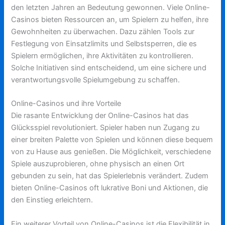
den letzten Jahren an Bedeutung gewonnen. Viele Online-
Casinos bieten Ressourcen an, um Spielern zu helfen, ihre
Gewohnheiten zu überwachen. Dazu zählen Tools zur
Festlegung von Einsatzlimits und Selbstsperren, die es
Spielern ermöglichen, ihre Aktivitäten zu kontrollieren.
Solche Initiativen sind entscheidend, um eine sichere und
verantwortungsvolle Spielumgebung zu schaffen.
Online-Casinos und ihre Vorteile
Die rasante Entwicklung der Online-Casinos hat das
Glücksspiel revolutioniert. Spieler haben nun Zugang zu
einer breiten Palette von Spielen und können diese bequem
von zu Hause aus genießen. Die Möglichkeit, verschiedene
Spiele auszuprobieren, ohne physisch an einen Ort
gebunden zu sein, hat das Spielerlebnis verändert. Zudem
bieten Online-Casinos oft lukrative Boni und Aktionen, die
den Einstieg erleichtern.
Ein weiterer Vorteil von Online-Casinos ist die Flexibilität in