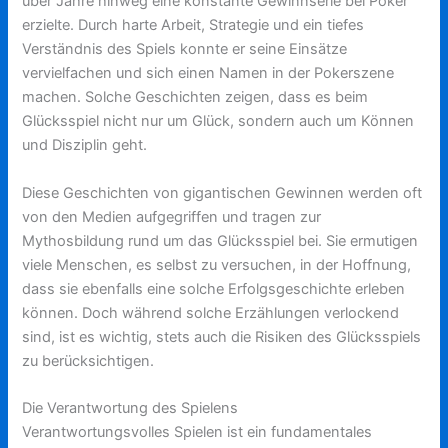
über Jahre hinweg eine konstante Gewinnserie bei Poker
erzielte. Durch harte Arbeit, Strategie und ein tiefes
Verständnis des Spiels konnte er seine Einsätze
vervielfachen und sich einen Namen in der Pokerszene
machen. Solche Geschichten zeigen, dass es beim
Glücksspiel nicht nur um Glück, sondern auch um Können
und Disziplin geht.
Diese Geschichten von gigantischen Gewinnen werden oft
von den Medien aufgegriffen und tragen zur
Mythosbildung rund um das Glücksspiel bei. Sie ermutigen
viele Menschen, es selbst zu versuchen, in der Hoffnung,
dass sie ebenfalls eine solche Erfolgsgeschichte erleben
können. Doch während solche Erzählungen verlockend
sind, ist es wichtig, stets auch die Risiken des Glücksspiels
zu berücksichtigen.
Die Verantwortung des Spielens
Verantwortungsvolles Spielen ist ein fundamentales