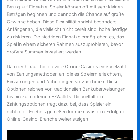
Bezug auf Einsätze. Spieler können oft mit sehr kleinen
Beträgen beginnen und dennoch die Chance auf große
Gewinne haben. Diese Flexibilität spricht besonders
Anfänger an, die vielleicht nicht bereit sind, hohe Beträge
zu riskieren. Die niedrigen Einsätze ermöglichen es, das
Spiel in einem sicheren Rahmen auszuprobieren, bevor
größere Summen investiert werden.
Darüber hinaus bieten viele Online-Casinos eine Vielzahl
von Zahlungsmethoden an, die es Spielern erleichtern,
Einzahlungen und Abhebungen vorzunehmen. Diese
Optionen reichen von traditionellen Banküberweisungen
bis hin zu modernen E-Wallets. Die Vielfalt der
Zahlungsoptionen trägt dazu bei, dass Spieler ein
nahtloses Erlebnis genießen können, was den Erfolg der
Online-Casino-Branche weiter steigert.