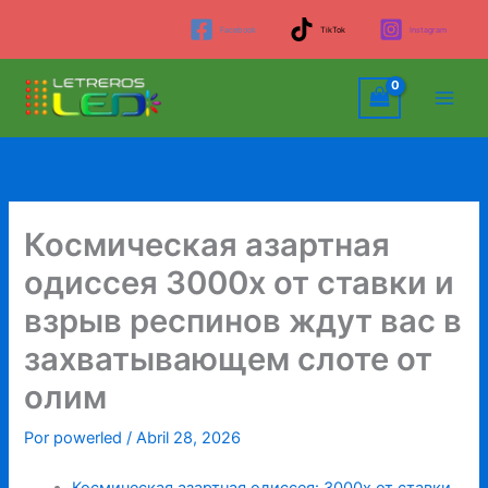
Ir
Facebook
TikTok
Instagram
al
contenido
Космическая азартная
одиссея 3000x от ставки и
взрыв респинов ждут вас в
захватывающем слоте от
олим
Por
powerled
/
Abril 28, 2026