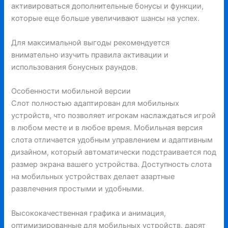
активироваться дополнительные бонусы и функции,
которые еще больше увеличивают шансы на успех.
Для максимальной выгоды рекомендуется
внимательно изучить правила активации и
использования бонусных раундов.
Особенности мобильной версии
Слот полностью адаптирован для мобильных
устройств, что позволяет игрокам наслаждаться игрой
в любом месте и в любое время. Мобильная версия
слота отличается удобным управлением и адаптивным
дизайном, который автоматически подстраивается под
размер экрана вашего устройства. Доступность слота
на мобильных устройствах делает азартные
развлечения простыми и удобными.
Высококачественная графика и анимация,
оптимизированные для мобильных устройств, дарят