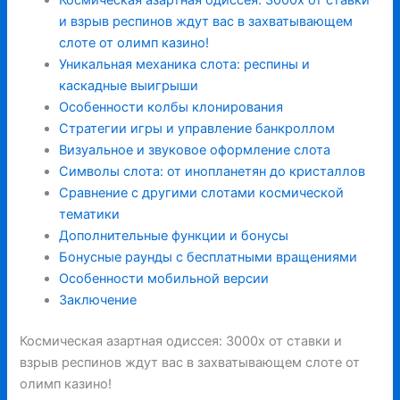
Космическая азартная одиссея: 3000x от ставки
и взрыв респинов ждут вас в захватывающем
слоте от олимп казино!
Уникальная механика слота: респины и
каскадные выигрыши
Особенности колбы клонирования
Стратегии игры и управление банкроллом
Визуальное и звуковое оформление слота
Символы слота: от инопланетян до кристаллов
Сравнение с другими слотами космической
тематики
Дополнительные функции и бонусы
Бонусные раунды с бесплатными вращениями
Особенности мобильной версии
Заключение
Космическая азартная одиссея: 3000x от ставки и
взрыв респинов ждут вас в захватывающем слоте от
олимп казино!