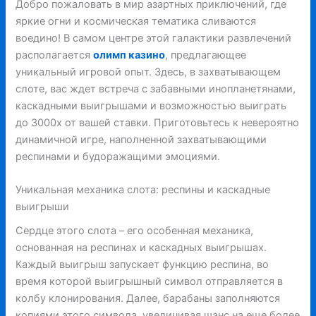
Добро пожаловать в мир азартных приключений, где
яркие огни и космическая тематика сливаются
воедино! В самом центре этой галактики развлечений
располагается
олимп казино
, предлагающее
уникальный игровой опыт. Здесь, в захватывающем
слоте, вас ждет встреча с забавными инопланетянами,
каскадными выигрышами и возможностью выиграть
до 3000x от вашей ставки. Приготовьтесь к невероятно
динамичной игре, наполненной захватывающими
респинами и будоражащими эмоциями.
Уникальная механика слота: респины и каскадные
выигрыши
Сердце этого слота – его особенная механика,
основанная на респинах и каскадных выигрышах.
Каждый выигрыш запускает функцию респина, во
время которой выигрышный символ отправляется в
колбу клонирования. Далее, барабаны заполняются
копиями этого символа, увеличивая шанс на еще более