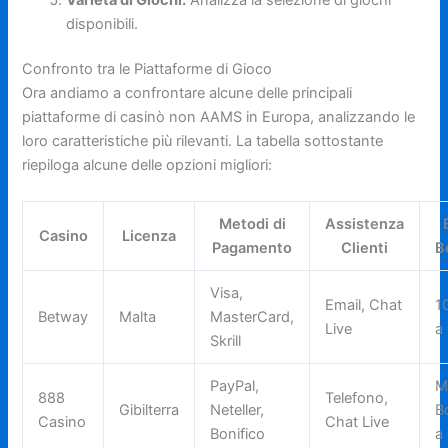
disponibili.
Confronto tra le Piattaforme di Gioco
Ora andiamo a confrontare alcune delle principali
piattaforme di casinò non AAMS in Europa, analizzando le
loro caratteristiche più rilevanti. La tabella sottostante
riepiloga alcune delle opzioni migliori:
Metodi di
Assistenza
Casino
Licenza
Pagamento
Clienti
B
Visa,
Email, Chat
1
Betway
Malta
MasterCard,
Live
a
Skrill
PayPal,
M
888
Telefono,
Gibilterra
Neteller,
B
Casino
Chat Live
Bonifico
a