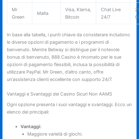
Mr
Visa, Klarna,
Chat Live
2
Malta
Green
Bitcoin
24/7
Gr
In base alla tabella, i punti chiave da considerare includono
le diverse opzioni di pagamento e i programmi di
benvenuto. Mentre Betway si distingue per il notevole
bonus di benvenuto, 888 Casino è rinomato per le sue
opzioni di pagamento flessibili, inclusa la possibilità di
utilizzare PayPal. Mr Green, d’altro canto, offre
un’assistenza clienti eccellente con supporto 24/7.
Vantaggi e Svantaggi dei Casino Sicuri Non AAMS
Ogni opzione presenta i suoi vantaggi e svantaggi. Ecco un
elenco dei principali:
Vantaggi:
Maggiore varietà di giochi.