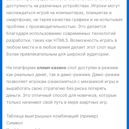
доступность на различных устройствах. Игроки могут
наслаждаться игрой на компьютерах, планшетах и
смартфонах, не теряя качества графики и не испытывая
проблем с производительностью. Это делается
благодаря использованию современных технологий
разработки, таких как HTML5. Возможность играть в
любом месте и в любое время делает этот слот еще
более привлекательным для широкой аудитории.
На платформе
олимп казино
слот доступен в режиме
как реальных денег, так и демо-режима. Демо-режим
позволяет игрокам ознакомиться с механикой игры и
выработать свою стратегию без риска потерять
деньги. Это отличный способ для новичков, которые
только начинают свой путь в мире азартных игр.
Таблица выигрышных комбинаций (пример)
Символ