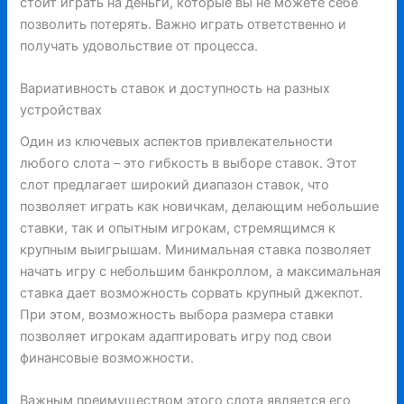
стоит играть на деньги, которые вы не можете себе
позволить потерять. Важно играть ответственно и
получать удовольствие от процесса.
Вариативность ставок и доступность на разных
устройствах
Один из ключевых аспектов привлекательности
любого слота – это гибкость в выборе ставок. Этот
слот предлагает широкий диапазон ставок, что
позволяет играть как новичкам, делающим небольшие
ставки, так и опытным игрокам, стремящимся к
крупным выигрышам. Минимальная ставка позволяет
начать игру с небольшим банкроллом, а максимальная
ставка дает возможность сорвать крупный джекпот.
При этом, возможность выбора размера ставки
позволяет игрокам адаптировать игру под свои
финансовые возможности.
Важным преимуществом этого слота является его