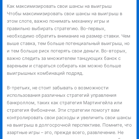
Как максимизировать свои шансы на выигрыш
Чтобы максимизировать свои шансы на выигрыш в
этом слоте, важно понимать механику игры и
правильно выбирать стратегию. Во-первых,
необходимо обратить внимание на размер ставки. Чем
выше ставка, тем больше потенциальный выигрыш, но
и тем больше риск потерять свои деньги. Во-вторых,
важно следить за множителем танцующих банок с
вареньем и стараться собирать как можно больше
выигрышных комбинаций подряд.
В-третьих, не стоит забывать о возможности
использования различных стратегий управления
банкроллом, таких как стратегия Мартингейла или
стратегия Фибоначчи. Эти стратегии помогут вам
контролировать свои расходы и увеличить свои шансы
на выигрыш в долгосрочной перспективе. Помните, что
азартные игры – это, прежде всего, развлечение. Не