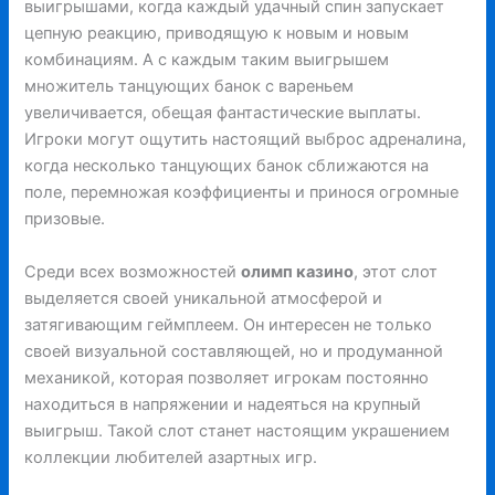
выигрышами, когда каждый удачный спин запускает
цепную реакцию, приводящую к новым и новым
комбинациям. А с каждым таким выигрышем
множитель танцующих банок с вареньем
увеличивается, обещая фантастические выплаты.
Игроки могут ощутить настоящий выброс адреналина,
когда несколько танцующих банок сближаются на
поле, перемножая коэффициенты и принося огромные
призовые.
Среди всех возможностей
олимп казино
, этот слот
выделяется своей уникальной атмосферой и
затягивающим геймплеем. Он интересен не только
своей визуальной составляющей, но и продуманной
механикой, которая позволяет игрокам постоянно
находиться в напряжении и надеяться на крупный
выигрыш. Такой слот станет настоящим украшением
коллекции любителей азартных игр.