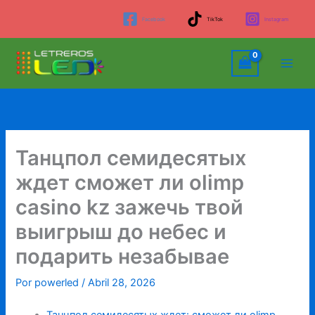
Ir
Facebook
TikTok
Instagram
al
contenido
Танцпол семидесятых
ждет сможет ли olimp
casino kz зажечь твой
выигрыш до небес и
подарить незабывае
Por
powerled
/
Abril 28, 2026