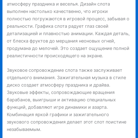
атмосферу праздника и веселья. Дизайн слота
выполнен настолько качественно, что игроки
полностью погружаются в игровой процесс, забывая о
реальности. Графика слота радует глаз своей
детализацией и плавностью анимации. Каждая деталь,
от блеска фруктов до мерцания неоновых огней,
продумана до мелочей. Это создает ощущение полной
реалистичности происходящего на экране.
Звуковое сопровождение слота также заслуживает
отдельного внимания. Зажигательная музыка в стиле
диско создает атмосферу праздника и драйва.
Звуковые эффекты, сопровождающие вращения
барабанов, выигрыши и активацию специальных
функций, добавляют игре динамики и азарта.
Комбинация яркой графики и зажигательного
звукового сопровождения делает этот слот поистине
незабываемым.