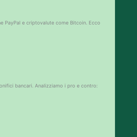
e PayPal e criptovalute come Bitcoin. Ecco
onifici bancari. Analizziamo i pro e contro: