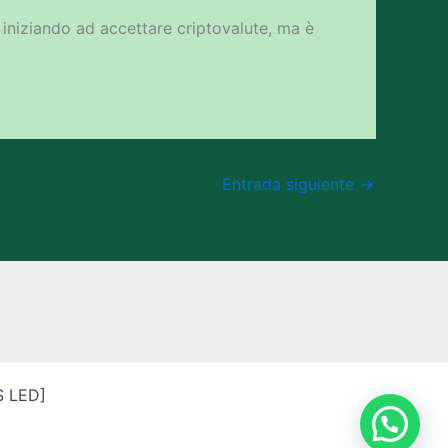
iniziando ad accettare criptovalute, ma è
Entrada siguiente
→
S LED]