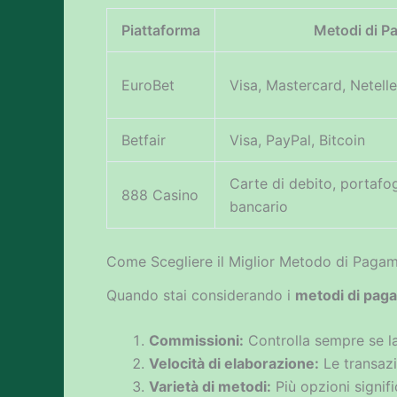
Piattaforma
Metodi di 
EuroBet
Visa, Mastercard, Neteller
Betfair
Visa, PayPal, Bitcoin
Carte di debito, portafogl
888 Casino
bancario
Come Scegliere il Miglior Metodo di Paga
Quando stai considerando i
metodi di pag
Commissioni:
Controlla sempre se la
Velocità di elaborazione:
Le transazi
Varietà di metodi:
Più opzioni signifi