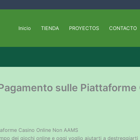
Inicio
TIENDA
PROYECTOS
CONTACTO
i Pagamento sulle Piattaforme
attaforme Casino Online Non AAMS
mpo dei giochi online e oggi voglio aiutarti a destreggiart