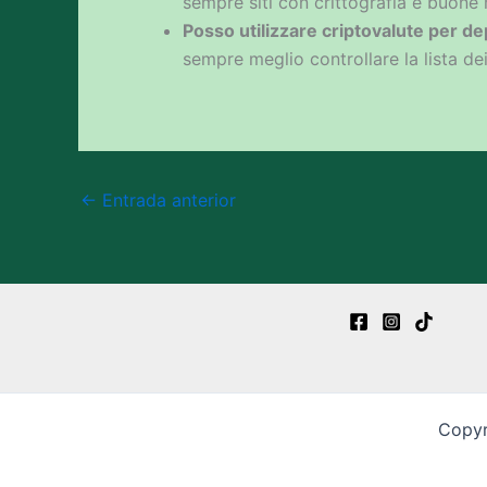
sempre siti con crittografia e buone 
Posso utilizzare criptovalute per d
sempre meglio controllare la lista d
←
Entrada anterior
Copyr