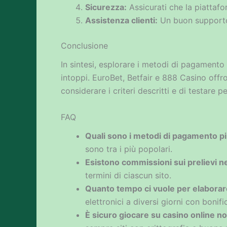
Sicurezza:
Assicurati che la piattafor
Assistenza clienti:
Un buon supporto 
Conclusione
In sintesi, esplorare i metodi di pagamento
intoppi. EuroBet, Betfair e 888 Casino offro
considerare i criteri descritti e di testare
FAQ
Quali sono i metodi di pagamento p
sono tra i più popolari.
Esistono commissioni sui prelievi 
termini di ciascun sito.
Quanto tempo ci vuole per elaborar
elettronici a diversi giorni con bonifi
È sicuro giocare su casino online 