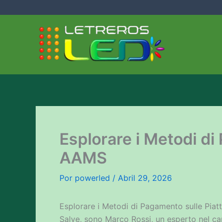
Ir
al
contenido
Esplorare i Metodi d
AAMS
Por
powerled
/
Abril 29, 2026
Esplorare i Metodi di Pagamento sulle Pi
Salve, sono Marco Rossi, un esperto nel ca