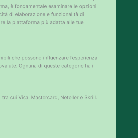
orma, è fondamentale esaminare le opzioni
ità di elaborazione e funzionalità di
are la piattaforma più adatta alle tue
nibili che possono influenzare l’esperienza
tovalute. Ognuna di queste categorie ha i
tra cui Visa, Mastercard, Neteller e Skrill.