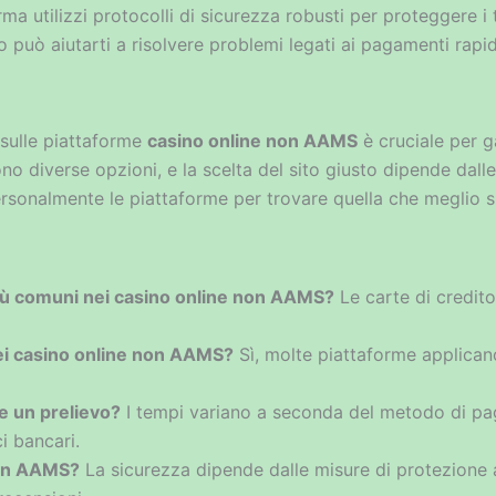
ma utilizzi protocolli di sicurezza robusti per proteggere i t
può aiutarti a risolvere problemi legati ai pagamenti rapi
 sulle piattaforme
casino online non AAMS
è cruciale per g
no diverse opzioni, e la scelta del sito giusto dipende dalle
 personalmente le piattaforme per trovare quella che meglio s
iù comuni nei casino online non AAMS?
Le carte di credito,
nei casino online non AAMS?
Sì, molte piattaforme applican
e un prelievo?
I tempi variano a seconda del metodo di pa
ci bancari.
non AAMS?
La sicurezza dipende dalle misure di protezione a