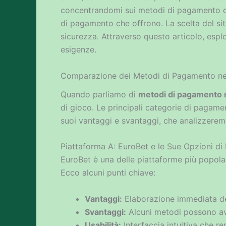
concentrandomi sui metodi di pagamento dis
di pagamento che offrono. La scelta del sit
sicurezza. Attraverso questo articolo, esplor
esigenze.
Comparazione dei Metodi di Pagamento ne
Quando parliamo di
metodi di pagamento 
di gioco. Le principali categorie di pagamen
suoi vantaggi e svantaggi, che analizzeremo 
Piattaforma A: EuroBet e le Sue Opzioni d
EuroBet è una delle piattaforme più popolari 
Ecco alcuni punti chiave:
Vantaggi:
Elaborazione immediata dei 
Svantaggi:
Alcuni metodi possono av
Usabilità:
Interfaccia intuitiva che re