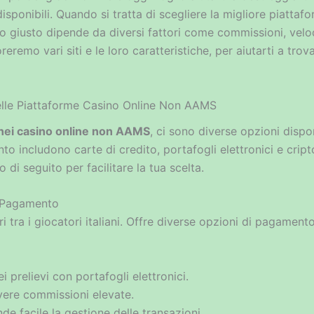
ponibili. Quando si tratta di scegliere la migliore piattaf
o giusto dipende da diversi fattori come commissioni, veloc
eremo vari siti e le loro caratteristiche, per aiutarti a trov
lle Piattaforme Casino Online Non AAMS
nei casino online non AAMS
, ci sono diverse opzioni dispo
to includono carte di credito, portafogli elettronici e crip
di seguito per facilitare la tua scelta.
i Pagamento
tra i giocatori italiani. Offre diverse opzioni di pagamento 
prelievi con portafogli elettronici.
ere commissioni elevate.
nde facile la gestione delle transazioni.