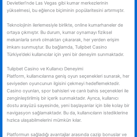
Devletleri’nde Las Vegas gibi kumar merkezlerinin
yükselmesi, bu eğlence biçiminin popülaritesini artırmıştır.
Teknolojinin ilerlemesiyle birlikte, online kumarhaneler de
ortaya çıkmıştır. Bu durum, kumar oynamayı fiziksel
mekanlarla sınırlı olmaktan çıkararak, her yerden erişim
imkanı sunmuştur. Bu bağlamda, Tulipbet Casino
Türkiye’deki kullanıcılar için yeni bir deneyim sunmaktadır.
Tulipbet Casino ve Kullanıcı Deneyimi
Platform, kullanıcılarına geniş oyun seçenekleri sunarak, her
seviyeden oyuncunun ilgisini çekmeyi hedeflemektedir.
Casino oyunları, spor bahisleri ve canlı bahis seçenekleri ile
zenginleştirilmiş bir içerik sunmaktadır. Ayrıca, kullanıcı
dostu arayüzü sayesinde, yeni başlayanlar için bile kolay bir
navigasyon sağlamaktadır. Bu da, kullanıcıların istediklerine
hızlıca ulaşabilmelerini mümkün kılar.
Platformun sağladığı avantajlar arasında cazip bonuslar ve