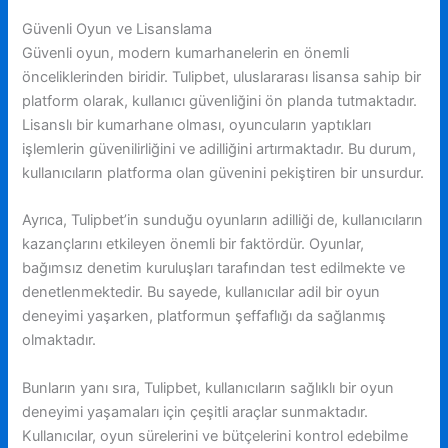
Güvenli Oyun ve Lisanslama
Güvenli oyun, modern kumarhanelerin en önemli
önceliklerinden biridir. Tulipbet, uluslararası lisansa sahip bir
platform olarak, kullanıcı güvenliğini ön planda tutmaktadır.
Lisanslı bir kumarhane olması, oyuncuların yaptıkları
işlemlerin güvenilirliğini ve adilliğini artırmaktadır. Bu durum,
kullanıcıların platforma olan güvenini pekiştiren bir unsurdur.
Ayrıca, Tulipbet’in sunduğu oyunların adilliği de, kullanıcıların
kazançlarını etkileyen önemli bir faktördür. Oyunlar,
bağımsız denetim kuruluşları tarafından test edilmekte ve
denetlenmektedir. Bu sayede, kullanıcılar adil bir oyun
deneyimi yaşarken, platformun şeffaflığı da sağlanmış
olmaktadır.
Bunların yanı sıra, Tulipbet, kullanıcıların sağlıklı bir oyun
deneyimi yaşamaları için çeşitli araçlar sunmaktadır.
Kullanıcılar, oyun sürelerini ve bütçelerini kontrol edebilme