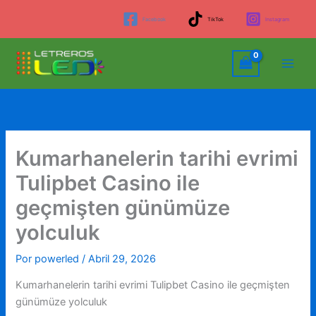
Ir
Facebook
TikTok
Instagram
al
contenido
Kumarhanelerin tarihi evrimi
Tulipbet Casino ile
geçmişten günümüze
yolculuk
Por
powerled
/
Abril 29, 2026
Kumarhanelerin tarihi evrimi Tulipbet Casino ile geçmişten
günümüze yolculuk