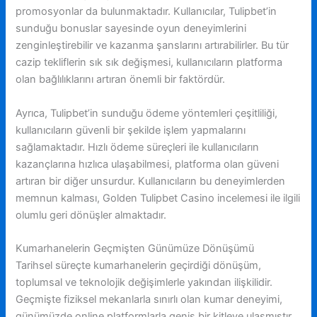
promosyonlar da bulunmaktadır. Kullanıcılar, Tulipbet’in
sunduğu bonuslar sayesinde oyun deneyimlerini
zenginleştirebilir ve kazanma şanslarını artırabilirler. Bu tür
cazip tekliflerin sık sık değişmesi, kullanıcıların platforma
olan bağlılıklarını artıran önemli bir faktördür.
Ayrıca, Tulipbet’in sunduğu ödeme yöntemleri çeşitliliği,
kullanıcıların güvenli bir şekilde işlem yapmalarını
sağlamaktadır. Hızlı ödeme süreçleri ile kullanıcıların
kazançlarına hızlıca ulaşabilmesi, platforma olan güveni
artıran bir diğer unsurdur. Kullanıcıların bu deneyimlerden
memnun kalması, Golden Tulipbet Casino incelemesi ile ilgili
olumlu geri dönüşler almaktadır.
Kumarhanelerin Geçmişten Günümüze Dönüşümü
Tarihsel süreçte kumarhanelerin geçirdiği dönüşüm,
toplumsal ve teknolojik değişimlerle yakından ilişkilidir.
Geçmişte fiziksel mekanlarla sınırlı olan kumar deneyimi,
günümüzde online platformlarla geniş bir kitleye ulaşmıştır.