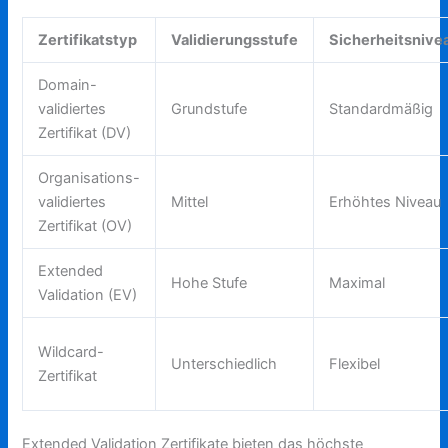
Zertifikatstyp
Validierungsstufe
Sicherheitsnive
Domain-
validiertes
Grundstufe
Standardmäßig
Zertifikat (DV)
Organisations-
validiertes
Mittel
Erhöhtes Niveau
Zertifikat (OV)
Extended
Hohe Stufe
Maximal
Validation (EV)
Wildcard-
Unterschiedlich
Flexibel
Zertifikat
Extended Validation Zertifikate bieten das höchste