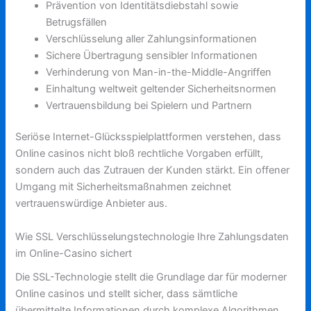
Prävention von Identitätsdiebstahl sowie
Betrugsfällen
Verschlüsselung aller Zahlungsinformationen
Sichere Übertragung sensibler Informationen
Verhinderung von Man-in-the-Middle-Angriffen
Einhaltung weltweit geltender Sicherheitsnormen
Vertrauensbildung bei Spielern und Partnern
Seriöse Internet-Glücksspielplattformen verstehen, dass
Online casinos nicht bloß rechtliche Vorgaben erfüllt,
sondern auch das Zutrauen der Kunden stärkt. Ein offener
Umgang mit Sicherheitsmaßnahmen zeichnet
vertrauenswürdige Anbieter aus.
Wie SSL Verschlüsselungstechnologie Ihre Zahlungsdaten
im Online-Casino sichert
Die SSL-Technologie stellt die Grundlage dar für moderner
Online casinos und stellt sicher, dass sämtliche
übermittelte Informationen durch komplexe Algorithmen