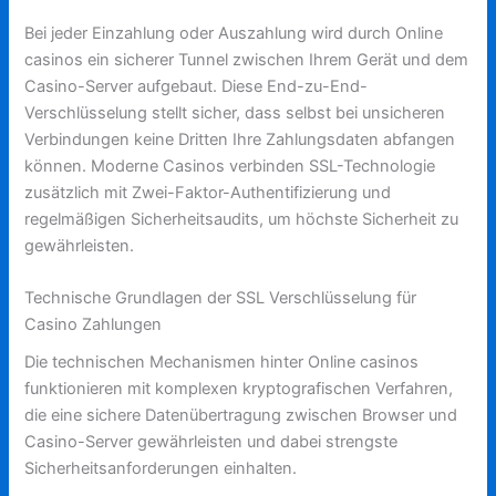
Bei jeder Einzahlung oder Auszahlung wird durch Online
casinos ein sicherer Tunnel zwischen Ihrem Gerät und dem
Casino-Server aufgebaut. Diese End-zu-End-
Verschlüsselung stellt sicher, dass selbst bei unsicheren
Verbindungen keine Dritten Ihre Zahlungsdaten abfangen
können. Moderne Casinos verbinden SSL-Technologie
zusätzlich mit Zwei-Faktor-Authentifizierung und
regelmäßigen Sicherheitsaudits, um höchste Sicherheit zu
gewährleisten.
Technische Grundlagen der SSL Verschlüsselung für
Casino Zahlungen
Die technischen Mechanismen hinter Online casinos
funktionieren mit komplexen kryptografischen Verfahren,
die eine sichere Datenübertragung zwischen Browser und
Casino-Server gewährleisten und dabei strengste
Sicherheitsanforderungen einhalten.