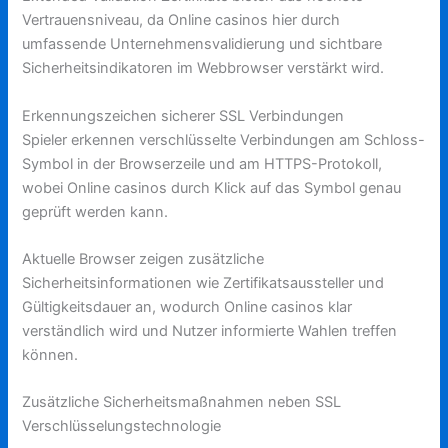
Vertrauensniveau, da Online casinos hier durch
umfassende Unternehmensvalidierung und sichtbare
Sicherheitsindikatoren im Webbrowser verstärkt wird.
Erkennungszeichen sicherer SSL Verbindungen
Spieler erkennen verschlüsselte Verbindungen am Schloss-
Symbol in der Browserzeile und am HTTPS-Protokoll,
wobei Online casinos durch Klick auf das Symbol genau
geprüft werden kann.
Aktuelle Browser zeigen zusätzliche
Sicherheitsinformationen wie Zertifikatsaussteller und
Gültigkeitsdauer an, wodurch Online casinos klar
verständlich wird und Nutzer informierte Wahlen treffen
können.
Zusätzliche Sicherheitsmaßnahmen neben SSL
Verschlüsselungstechnologie