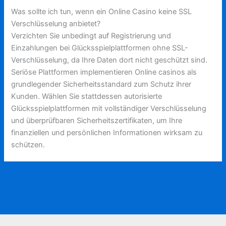
Was sollte ich tun, wenn ein Online Casino keine SSL
Verschlüsselung anbietet?
Verzichten Sie unbedingt auf Registrierung und
Einzahlungen bei Glücksspielplattformen ohne SSL-
Verschlüsselung, da Ihre Daten dort nicht geschützt sind.
Seriöse Plattformen implementieren Online casinos als
grundlegender Sicherheitsstandard zum Schutz ihrer
Kunden. Wählen Sie stattdessen autorisierte
Glücksspielplattformen mit vollständiger Verschlüsselung
und überprüfbaren Sicherheitszertifikaten, um Ihre
finanziellen und persönlichen Informationen wirksam zu
schützen.
←
Entrada anterior
Entrada siguiente
→