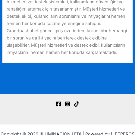
hizmetleri ve destek sistemleri, kullanıcıların güvenliğini ve
rahatlığını artırmak için tasarlanmıştır. Müşteri hizmetleri ve
destek ekibi, kullanıcıların sorunlarını ve ihtiyaçlarını hemen
hemen her konuda çözme yeteneğine sahiptir.
Grandpashabet güncel giriş üzerinden, kullanıcılar herhangi
bir sorun ya da ihtiyacını belirterek destek ekibine
ulaşabilirler. Müşteri hizmetleri ve destek ekibi, kullanıcıların
ihtiyaçlarını hemen hemen her konuda karşılamaktadır.
←
Entrada anterior
Entrada siguiente
→
Copyright © 2026 [ILUMINACION LED] | Powered by [LETREROS