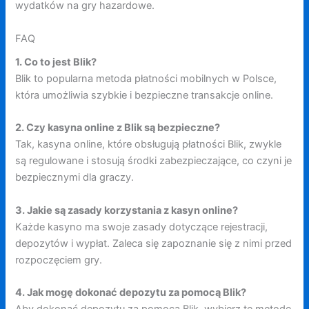
wydatków na gry hazardowe.
FAQ
1. Co to jest Blik?
Blik to popularna metoda płatności mobilnych w Polsce,
która umożliwia szybkie i bezpieczne transakcje online.
2. Czy kasyna online z Blik są bezpieczne?
Tak, kasyna online, które obsługują płatności Blik, zwykle
są regulowane i stosują środki zabezpieczające, co czyni je
bezpiecznymi dla graczy.
3. Jakie są zasady korzystania z kasyn online?
Każde kasyno ma swoje zasady dotyczące rejestracji,
depozytów i wypłat. Zaleca się zapoznanie się z nimi przed
rozpoczęciem gry.
4. Jak mogę dokonać depozytu za pomocą Blik?