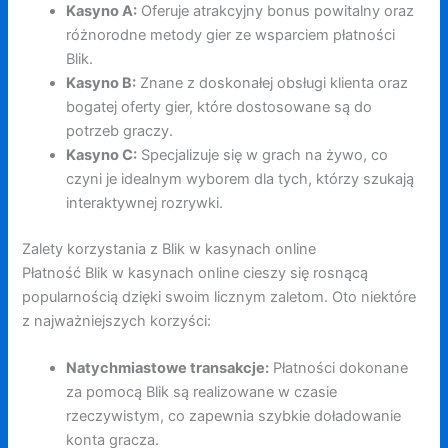
Kasyno A:
Oferuje atrakcyjny bonus powitalny oraz
różnorodne metody gier ze wsparciem płatności
Blik.
Kasyno B:
Znane z doskonałej obsługi klienta oraz
bogatej oferty gier, które dostosowane są do
potrzeb graczy.
Kasyno C:
Specjalizuje się w grach na żywo, co
czyni je idealnym wyborem dla tych, którzy szukają
interaktywnej rozrywki.
Zalety korzystania z Blik w kasynach online
Płatność Blik w kasynach online cieszy się rosnącą
popularnością dzięki swoim licznym zaletom. Oto niektóre
z najważniejszych korzyści:
Natychmiastowe transakcje:
Płatności dokonane
za pomocą Blik są realizowane w czasie
rzeczywistym, co zapewnia szybkie doładowanie
konta gracza.