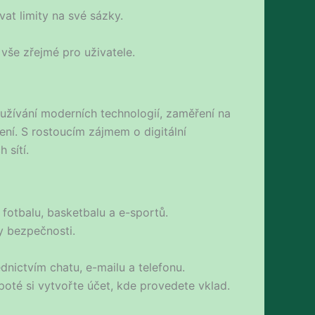
t limity na své sázky.
vše zřejmé pro uživatele.
yužívání moderních technologií, zaměření na
ní. S rostoucím zájmem o digitální
 sítí.
fotbalu, basketbalu a e-sportů.
y bezpečnosti.
nictvím chatu, e-mailu a telefonu.
poté si vytvořte účet, kde provedete vklad.