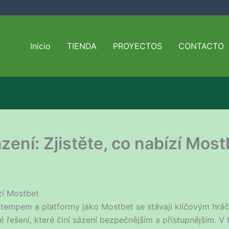
Inicio
TIENDA
PROYECTOS
CONTACTO
ení: Zjistěte, co nabízí Most
zí Mostbet
 tempem a platformy jako Mostbet se stávají klíčovým hráč
é řešení, které činí sázení bezpečnějším a přístupnějším. 