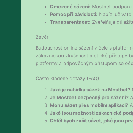
Omezené sázení:
Mostbet podporuje
Pomoc při závislosti:
Nabízí uživate
Transparentnost:
Zveřejňuje důležit
Závěr
Budoucnost online sázení v čele s platform
zákaznickou zkušenost a etické přístupy b
platformy a odpovědným přístupem se očekáv
Často kladené dotazy (FAQ)
Jaká je nabídka sázek na Mostbet?
M
Je Mostbet bezpečný pro sázení?
A
Mohu sázet přes mobilní aplikaci?
An
Jaké jsou možnosti zákaznické pod
Chtěl bych začít sázet, jaké jsou pr