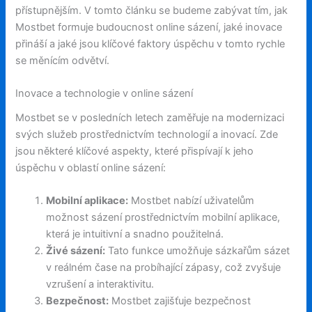
přístupnějším. V tomto článku se budeme zabývat tím, jak
Mostbet formuje budoucnost online sázení, jaké inovace
přináší a jaké jsou klíčové faktory úspěchu v tomto rychle
se měnícím odvětví.
Inovace a technologie v online sázení
Mostbet se v posledních letech zaměřuje na modernizaci
svých služeb prostřednictvím technologií a inovací. Zde
jsou některé klíčové aspekty, které přispívají k jeho
úspěchu v oblastí online sázení:
Mobilní aplikace:
Mostbet nabízí uživatelům
možnost sázení prostřednictvím mobilní aplikace,
která je intuitivní a snadno použitelná.
Živé sázení:
Tato funkce umožňuje sázkařům sázet
v reálném čase na probíhající zápasy, což zvyšuje
vzrušení a interaktivitu.
Bezpečnost:
Mostbet zajišťuje bezpečnost