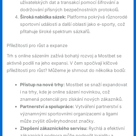
uživatelských dat a transakcí pomocí šifrování a
dodržování přísných bezpečnostních protokolů.
Široká nabídka sázek:
Platforma pokrývá různorodé
sportovní události a další oblasti jako e-sporty, což
přitahuje široké spektrum sázkařů.
Příležitosti pro růst a expanze
Trh s online sázením zažívá bohatý rozvoj a Mostbet se
aktivně podílí na jeho expansi. V čem spočívají klíčové
příležitosti pro růst? Můžeme je shrnout do několika bodů:
Přístup na nové trhy:
Mostbet se snaží expandovat
i na trhy, kde je online sázení novinkou, což
znamená potenciál pro získání nových zákazníků.
Partnerství a spolupráce:
Vytváření partnerství s
významnými sportovními organizacemi a ligami
může zvýšit důvěryhodnost značky.
Zlepšení zákaznického servisu:
Rychlá a efektivní
zákaznická podpora může podpořit loajalitu a