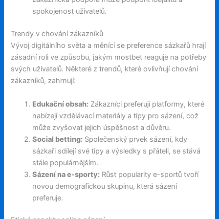
spokojenost uživatelů.
Trendy v chování zákazníků
Vývoj digitálního světa a měnící se preference sázkařů hrají
zásadní roli ve způsobu, jakým mostbet reaguje na potřeby
svých uživatelů. Některé z trendů, které ovlivňují chování
zákazníků, zahrnují:
Edukační obsah:
Zákazníci preferují platformy, které
nabízejí vzdělávací materiály a tipy pro sázení, což
může zvyšovat jejich úspěšnost a důvěru.
Social betting:
Společenský prvek sázení, kdy
sázkaři sdílejí své tipy a výsledky s přáteli, se stává
stále populárnějším.
Sázení na e-sporty:
Růst popularity e-sportů tvoří
novou demografickou skupinu, která sázení
preferuje.