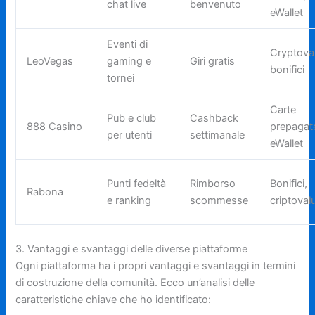
chat live
benvenuto
eWallet
Eventi di
Cryptoval
LeoVegas
gaming e
Giri gratis
bonifici
tornei
Carte
Pub e club
Cashback
888 Casino
prepagat
per utenti
settimanale
eWallet
Punti fedeltà
Rimborso
Bonifici,
Rabona
e ranking
scommesse
criptoval
3. Vantaggi e svantaggi delle diverse piattaforme
Ogni piattaforma ha i propri vantaggi e svantaggi in termini
di costruzione della comunità. Ecco un’analisi delle
caratteristiche chiave che ho identificato: