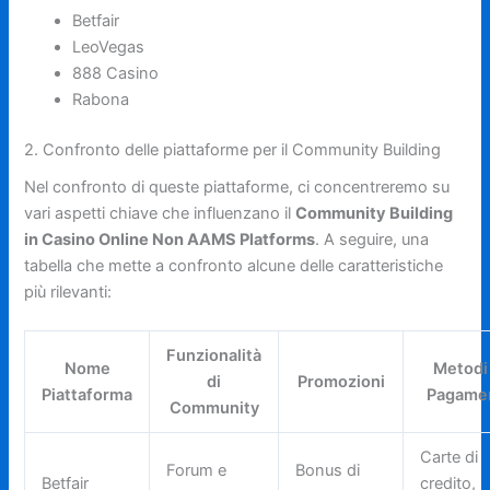
Betfair
LeoVegas
888 Casino
Rabona
2. Confronto delle piattaforme per il Community Building
Nel confronto di queste piattaforme, ci concentreremo su
vari aspetti chiave che influenzano il
Community Building
in Casino Online Non AAMS Platforms
. A seguire, una
tabella che mette a confronto alcune delle caratteristiche
più rilevanti:
Funzionalità
Nome
Metodi
di
Promozioni
Piattaforma
Pagame
Community
Carte di
Forum e
Bonus di
Betfair
credito,