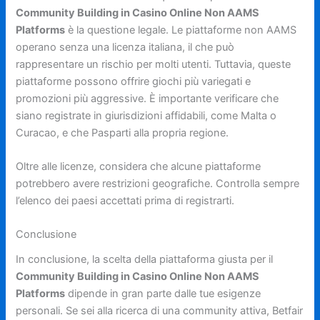
Community Building in Casino Online Non AAMS
Platforms
è la questione legale. Le piattaforme non AAMS
operano senza una licenza italiana, il che può
rappresentare un rischio per molti utenti. Tuttavia, queste
piattaforme possono offrire giochi più variegati e
promozioni più aggressive. È importante verificare che
siano registrate in giurisdizioni affidabili, come Malta o
Curacao, e che Pasparti alla propria regione.
Oltre alle licenze, considera che alcune piattaforme
potrebbero avere restrizioni geografiche. Controlla sempre
l’elenco dei paesi accettati prima di registrarti.
Conclusione
In conclusione, la scelta della piattaforma giusta per il
Community Building in Casino Online Non AAMS
Platforms
dipende in gran parte dalle tue esigenze
personali. Se sei alla ricerca di una community attiva, Betfair