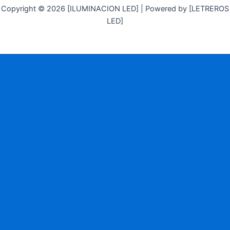
Copyright © 2026 [ILUMINACION LED] | Powered by [LETREROS
LED]