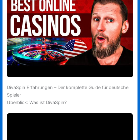
DivaSpin Erfahrungen – Der komplette Guide für deutsche
Spieler
Überblick: Was ist DivaSpin?