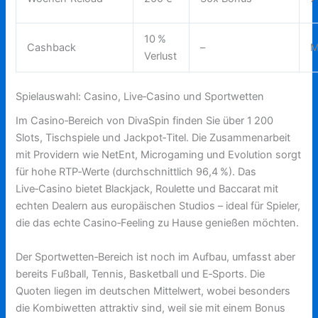
10 %
Cashback
–
M
Verlust
Spielauswahl: Casino, Live‑Casino und Sportwetten
Im Casino‑Bereich von DivaSpin finden Sie über 1 200
Slots, Tischspiele und Jackpot‑Titel. Die Zusammenarbeit
mit Providern wie NetEnt, Microgaming und Evolution sorgt
für hohe RTP‑Werte (durchschnittlich 96,4 %). Das
Live‑Casino bietet Blackjack, Roulette und Baccarat mit
echten Dealern aus europäischen Studios – ideal für Spieler,
die das echte Casino‑Feeling zu Hause genießen möchten.
Der Sportwetten‑Bereich ist noch im Aufbau, umfasst aber
bereits Fußball, Tennis, Basketball und E‑Sports. Die
Quoten liegen im deutschen Mittelwert, wobei besonders
die Kombiwetten attraktiv sind, weil sie mit einem Bonus