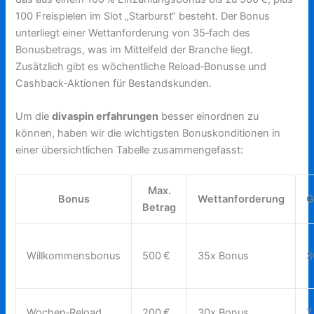
100 Freispielen im Slot „Starburst“ besteht. Der Bonus
unterliegt einer Wettanforderung von 35‑fach des
Bonusbetrags, was im Mittelfeld der Branche liegt.
Zusätzlich gibt es wöchentliche Reload‑Bonusse und
Cashback‑Aktionen für Bestandskunden.
Um die
divaspin erfahrungen
besser einordnen zu
können, haben wir die wichtigsten Bonuskonditionen in
einer übersichtlichen Tabelle zusammengefasst:
Max.
Bonus
Wettanforderung
G
Betrag
Willkommensbonus
500 €
35x Bonus
3
Wochen‑Reload
200 €
30x Bonus
7