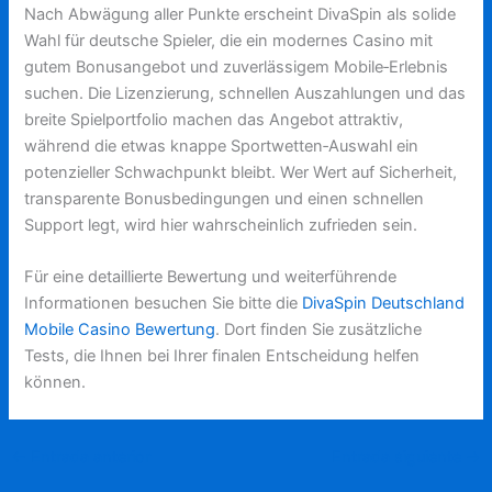
Nach Abwägung aller Punkte erscheint DivaSpin als solide
Wahl für deutsche Spieler, die ein modernes Casino mit
gutem Bonusangebot und zuverlässigem Mobile‑Erlebnis
suchen. Die Lizenzierung, schnellen Auszahlungen und das
breite Spielportfolio machen das Angebot attraktiv,
während die etwas knappe Sportwetten‑Auswahl ein
potenzieller Schwachpunkt bleibt. Wer Wert auf Sicherheit,
transparente Bonusbedingungen und einen schnellen
Support legt, wird hier wahrscheinlich zufrieden sein.
Für eine detaillierte Bewertung und weiterführende
Informationen besuchen Sie bitte die
DivaSpin Deutschland
Mobile Casino Bewertung
. Dort finden Sie zusätzliche
Tests, die Ihnen bei Ihrer finalen Entscheidung helfen
können.
←
Entrada anterior
Entrada siguiente
→