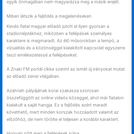
egyik önmagában nem magyarázza meg a másik erejét.
Miben látszik a fejlődés a megjelenéseken
Kevés fiatal magyar előadó jutott el ilyen gyorsan a
stadionléptékhez, miközben a fellépések személyes
karaktere is megmaradt. Az élő műsorokban a tempó, a
vizualitás és a közönséggel kialakított kapcsolat egyszerre
teszi emlékezetessé a fellépéseket.
A Znaki FM portál cikke szerint az ismét új irányokat mutat
az előadó zenei világában.
Azahriah pályájának korai szakasza szorosan
összefüggött az online videós közeggel, ahol már fiatalon
kialakult a saját hangja. Ez a fejlődés azért maradt
követhető, mert minden korszak hozzáadott valamit az
előzőhöz, de nem törölte el teljesen a korábbi karaktert.
Hogyan nőtt meg a fellépések súlya