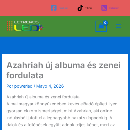
Ir
Facebook
TikTok
Instagram
al
contenido
Azahriah új albuma és zenei
fordulata
Por
powerled
/
Mayo 4, 2026
Azahriah új albuma és zenei fordulata
A mai magyar könnyűzenében kevés előadó épített ilyen
gyorsan ekkora ismertséget, mint Azahriah, aki online
indulásból jutott el a legnagyobb hazai színpadokig. A
dalok és a fellépések együtt adnak teljes képet, mert az