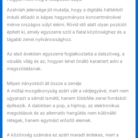
Azahriah jelensége jól mutatja, hogy a digitális háttérből
induló előadó is képes hagyományos koncertmércével
mérve országos súlyt elérni. Rövid idő alatt olyan pozíciót
épített ki, amely egyszerre szól a fiatal közönséghez és a
tágabb zenei nyilvánossághoz.
Az első években egyszerre foglalkoztatta a dalszöveg, a
vizuális világ és az, hogyan lehet önálló karaktert adni a
megszólalásnak.
Milyen irányokból áll össze a zenéje
A műfaji mozgékonyság azért vált a védjegyévé, mert nem
ugyanazt a sémát ismétli, hanem többféle zenei forrásból
építkezik. A dalokban a pop, a hiphop, az elektronikus
megoldások és az alternatív hangütés nem különálló
rétegek, hanem egymást erősítő elemek.
A közönség számára ez azért maradt érdekes, mert a