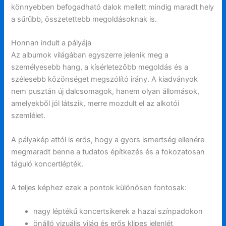
könnyebben befogadható dalok mellett mindig maradt hely
a sűrűbb, összetettebb megoldásoknak is.
Honnan indult a pályája
Az albumok világában egyszerre jelenik meg a
személyesebb hang, a kísérletezőbb megoldás és a
szélesebb közönséget megszólító irány. A kiadványok
nem pusztán új dalcsomagok, hanem olyan állomások,
amelyekből jól látszik, merre mozdult el az alkotói
szemlélet.
A pályakép attól is erős, hogy a gyors ismertség ellenére
megmaradt benne a tudatos építkezés és a fokozatosan
táguló koncertlépték.
A teljes képhez ezek a pontok különösen fontosak:
nagy léptékű koncertsikerek a hazai színpadokon
önálló vizuális világ és erős klipes jelenlét