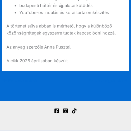
budapesti háttér és újpalotai kötődés
YouTube-os indulás és korai tartalomkészítés
A történet súlya abban is mérhető, hogy a különböző
közönségrétegek egyszerre tudtak kapcsolódni hozzá.
Az anyag szerzője Anna Pusztai.
A cikk 2026 áprilisában készült.
←
Entrada anterior
Entrada siguiente
→