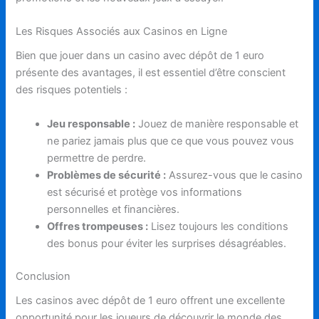
Les Risques Associés aux Casinos en Ligne
Bien que jouer dans un casino avec dépôt de 1 euro
présente des avantages, il est essentiel d’être conscient
des risques potentiels :
Jeu responsable :
Jouez de manière responsable et
ne pariez jamais plus que ce que vous pouvez vous
permettre de perdre.
Problèmes de sécurité :
Assurez-vous que le casino
est sécurisé et protège vos informations
personnelles et financières.
Offres trompeuses :
Lisez toujours les conditions
des bonus pour éviter les surprises désagréables.
Conclusion
Les casinos avec dépôt de 1 euro offrent une excellente
opportunité pour les joueurs de découvrir le monde des