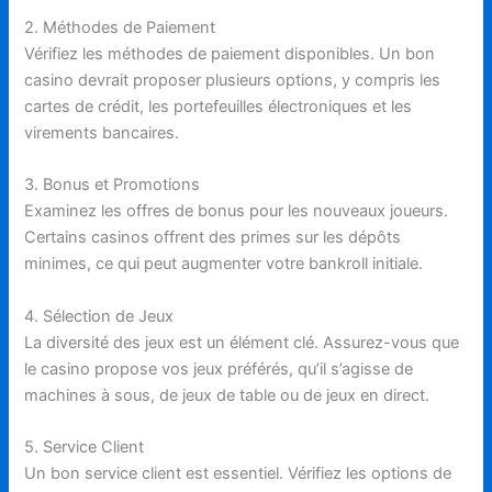
2. Méthodes de Paiement
Vérifiez les méthodes de paiement disponibles. Un bon
casino devrait proposer plusieurs options, y compris les
cartes de crédit, les portefeuilles électroniques et les
virements bancaires.
3. Bonus et Promotions
Examinez les offres de bonus pour les nouveaux joueurs.
Certains casinos offrent des primes sur les dépôts
minimes, ce qui peut augmenter votre bankroll initiale.
4. Sélection de Jeux
La diversité des jeux est un élément clé. Assurez-vous que
le casino propose vos jeux préférés, qu’il s’agisse de
machines à sous, de jeux de table ou de jeux en direct.
5. Service Client
Un bon service client est essentiel. Vérifiez les options de