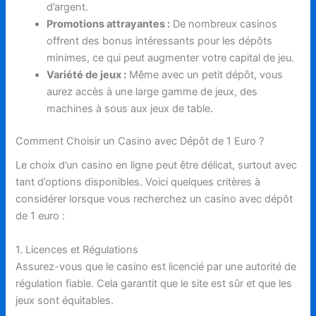
d’argent.
Promotions attrayantes :
De nombreux casinos
offrent des bonus intéressants pour les dépôts
minimes, ce qui peut augmenter votre capital de jeu.
Variété de jeux :
Même avec un petit dépôt, vous
aurez accès à une large gamme de jeux, des
machines à sous aux jeux de table.
Comment Choisir un Casino avec Dépôt de 1 Euro ?
Le choix d’un casino en ligne peut être délicat, surtout avec
tant d’options disponibles. Voici quelques critères à
considérer lorsque vous recherchez un casino avec dépôt
de 1 euro :
1. Licences et Régulations
Assurez-vous que le casino est licencié par une autorité de
régulation fiable. Cela garantit que le site est sûr et que les
jeux sont équitables.