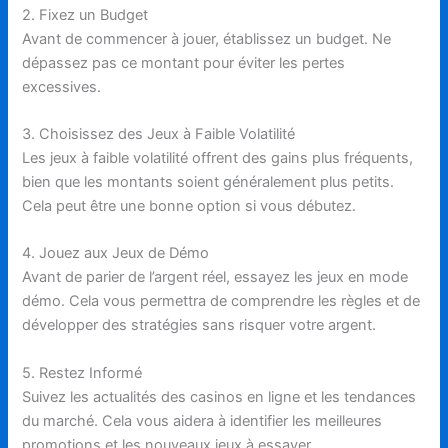
2. Fixez un Budget
Avant de commencer à jouer, établissez un budget. Ne
dépassez pas ce montant pour éviter les pertes
excessives.
3. Choisissez des Jeux à Faible Volatilité
Les jeux à faible volatilité offrent des gains plus fréquents,
bien que les montants soient généralement plus petits.
Cela peut être une bonne option si vous débutez.
4. Jouez aux Jeux de Démo
Avant de parier de l’argent réel, essayez les jeux en mode
démo. Cela vous permettra de comprendre les règles et de
développer des stratégies sans risquer votre argent.
5. Restez Informé
Suivez les actualités des casinos en ligne et les tendances
du marché. Cela vous aidera à identifier les meilleures
promotions et les nouveaux jeux à essayer.