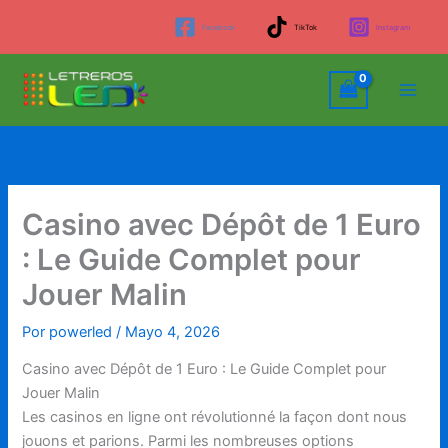
Ir
Facebook
TikTok
Instagram
al
contenido
Casino avec Dépôt de 1 Euro
: Le Guide Complet pour
Jouer Malin
Por
powerled
/
Mayo 4, 2026
Casino avec Dépôt de 1 Euro : Le Guide Complet pour
Jouer Malin
Les casinos en ligne ont révolutionné la façon dont nous
jouons et parions. Parmi les nombreuses options