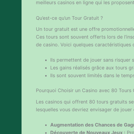
meilleurs casinos en ligne qui les propose
Qu’est-ce qu’un Tour Gratuit ?
Un tour gratuit est une offre promotionnel
Ces tours sont souvent offerts lors de l’ins
de casino. Voici quelques caractéristiques c
Ils permettent de jouer sans risquer 
Les gains réalisés grâce aux tours g
Ils sont souvent limités dans le temp
Pourquoi Choisir un Casino avec 80 Tours G
Les casinos qui offrent 80 tours gratuits s
lesquelles vous devriez envisager de jouer 
Augmentation des Chances de Gagn
Découverte de Nouveaux Jeux :
Pro