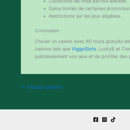
Conditions de mise parfois élevées.
Gains limités de certaines promotion
Restrictions sur les jeux éligibles.
Conclusion
Choisir un casino avec 80 tours gratuits e
casinos tels que
ViggoSlots
, Lucky8 et Cre
judicieusement vos jeux et de profiter des
←
Entrada anterior