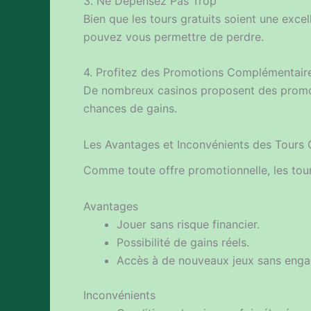
3. Ne Dépensez Pas Trop
Bien que les tours gratuits soient une exce
pouvez vous permettre de perdre.
4. Profitez des Promotions Complémentair
De nombreux casinos proposent des promoti
chances de gains.
Les Avantages et Inconvénients des Tours 
Comme toute offre promotionnelle, les tours
Avantages
Jouer sans risque financier.
Possibilité de gains réels.
Accès à de nouveaux jeux sans eng
Inconvénients