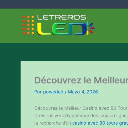
Ir
al
contenido
Découvrez le Meilleu
Por
powerled
/
Mayo 4, 2026
Découvrez le Meilleur Casino avec 80 Tour
Dans l’univers dynamique des jeux en ligne,
la recherche d’un
casino avec 80 tours grat