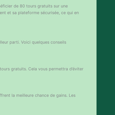
ficier de 80 tours gratuits sur une
ent et sa plateforme sécurisée, ce qui en
leur parti. Voici quelques conseils
urs gratuits. Cela vous permettra d’éviter
ffrent la meilleure chance de gains. Les