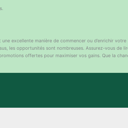
s.
st une excellente manière de commencer ou d’enrichir votre 
sus, les opportunités sont nombreuses. Assurez-vous de lire
 promotions offertes pour maximiser vos gains. Que la chan