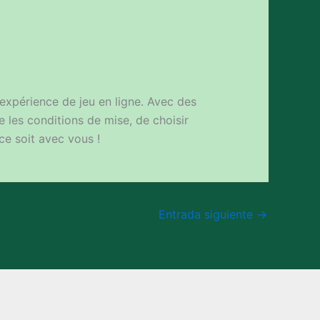
expérience de jeu en ligne. Avec des
 les conditions de mise, de choisir
ce soit avec vous !
Entrada siguiente
→