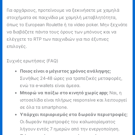
Για αρχάριους, προτείνουμε να ξεκινήσετε με χαμηλά
στοιχήματα σε παιχνίδια με χαμηλή μεταβλητότητα,
όπως το European Roulette ή τα video poker. Μην ξεχνάτε
να διαβάζετε πάντα τους όρους των μπόνους και να
ελέγχετε το RTP των παιχνιδιών για πιο έξυπνες
επιλογές.
Συχνές ερωτήσεις (FAQ)
Ποιος είναι ο μέγιστος χρόνος ανάληψης;
Συνήθως 24‑48 ώρες για τραπεζικές μεταφορές,
ενώ τα e‑wallets είναι άμεσα.
Μπορώ να παίξω στο κινητό χωρίς app;
Ναι, η
ιστοσελίδα είναι πλήρως responsive και λειτουργεί
σε όλα τα smartphone.
Υπάρχει περιορισμός στα δωρεάν περιστροφές;
Οι δωρεάν περιστροφές του καλωσορίσματος
λήγουν εντός 7 ημερών από την ενεργοποίηση.