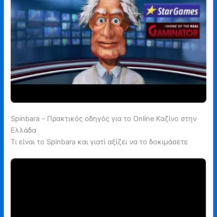
Spinbara – Πρακτικός οδηγός για το Online Καζίνο στην
Ελλάδα
Τι είναι το Spinbara και γιατί αξίζει να το δοκιμάσετε