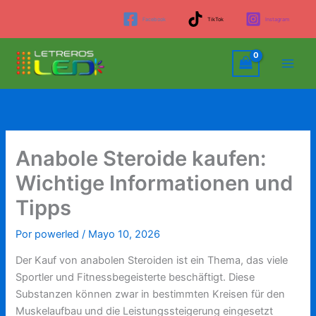
Ir
Facebook
TikTok
Instagram
al
contenido
Anabole Steroide kaufen:
Wichtige Informationen und
Tipps
Por
powerled
/
Mayo 10, 2026
Der Kauf von anabolen Steroiden ist ein Thema, das viele
Sportler und Fitnessbegeisterte beschäftigt. Diese
Substanzen können zwar in bestimmten Kreisen für den
Muskelaufbau und die Leistungssteigerung eingesetzt