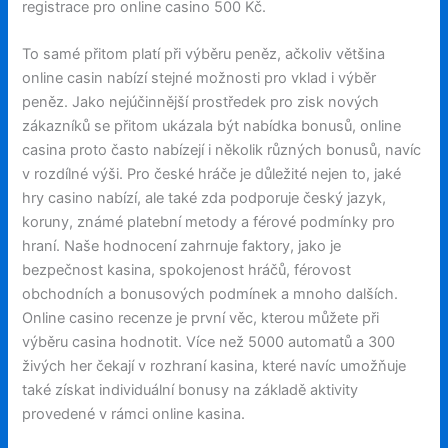
registrace pro online casino 500 Kč.
To samé přitom platí při výběru peněz, ačkoliv většina
online casin nabízí stejné možnosti pro vklad i výběr
peněz. Jako nejúčinnější prostředek pro zisk nových
zákazníků se přitom ukázala být nabídka bonusů, online
casina proto často nabízejí i několik různých bonusů, navíc
v rozdílné výši. Pro české hráče je důležité nejen to, jaké
hry casino nabízí, ale také zda podporuje český jazyk,
koruny, známé platební metody a férové podmínky pro
hraní. Naše hodnocení zahrnuje faktory, jako je
bezpečnost kasina, spokojenost hráčů, férovost
obchodních a bonusových podmínek a mnoho dalších.
Online casino recenze je první věc, kterou můžete při
výběru casina hodnotit. Více než 5000 automatů a 300
živých her čekají v rozhraní kasina, které navíc umožňuje
také získat individuální bonusy na základě aktivity
provedené v rámci online kasina.