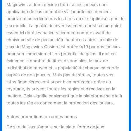
Magicwins a donc décidé d’offrir à ces joueurs une
application de casino mobile via laquelle ces derniers
pourraient accéder à tous les titres du site optimisés pour le
jeu mobile. La qualité du divertissement constitue un point
essentiel dont les parieurs tiennent compte avant de
choisir un site de pari au détriment d’un autre. La salle de
jeux de Magicwins Casino est notée 9/10 par nos joueurs
pour son immersion et son potentiel de gains. Il met en
évidence le nombre de titres disponibles, le taux de
redistribution moyen et la popularité de chaque catégorie
auprès de nos joueurs. Mais pas de stress, toutes vos
infos financières sont super bien protégées grâce au
cryptage, ils suivent toutes les règles et directives en la
matière. Cela signifie également que la plateforme se plie à
toutes les règles concernant la protection des joueurs.
Autres promotions ou codes bonus
Ce site de jeux s’appuie sur la plate-forme de jeux