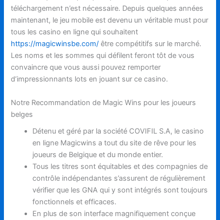
téléchargement n’est nécessaire. Depuis quelques années
maintenant, le jeu mobile est devenu un véritable must pour
tous les casino en ligne qui souhaitent
https://magicwinsbe.com/
être compétitifs sur le marché.
Les noms et les sommes qui défilent feront tôt de vous
convaincre que vous aussi pouvez remporter
d’impressionnants lots en jouant sur ce casino.
Notre Recommandation de Magic Wins pour les joueurs
belges
Détenu et géré par la société COVIFIL S.A, le casino
en ligne Magicwins a tout du site de rêve pour les
joueurs de Belgique et du monde entier.
Tous les titres sont équitables et des compagnies de
contrôle indépendantes s’assurent de régulièrement
vérifier que les GNA qui y sont intégrés sont toujours
fonctionnels et efficaces.
En plus de son interface magnifiquement conçue