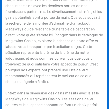
chaque semaine avec les dernières sorties de nos
fournisseurs partenaires. Le divertissement est infini, et les
gains potentiels sont à portée de main. Que vous soyez à
la recherche de la montée d’adrénaline d’un jackpot
MegaWays ou de l’élégance d’une table de baccarat en
direct, votre quête s’arrête ici. Plongez dans le catalogue de
Magicwins Casino, explorez la richesse de notre offre et
laissez-vous transporter par l’excitation du jeu. Cette
sélection représente la crème de la crème de notre
ludothèque, et nous sommes convaincus que vous y
trouverez de quoi satisfaire votre appétit de joueur. C’est
pourquoi nos experts ont préparé une liste de jeux
recommandés qui représentent le meilleur de ce que
chaque catégorie a à offrir.
Entrez dans la dimension des gains massifs avec la salle
MegaWays de Magicwins Casino. Les sessions de jeu
courtes et le suspense constant en font un choix parfait