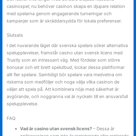
casinospel; nu behöver casinon skapa en djupare relation
med spelarna genom engagerande turneringar och
kampanjer som är skräddarsydda för lokala preferenser.
Slutsats
I det nuvarande läget där svenska spelare söker alternativa
spelupplevelser, framstår casino utan svensk licens med
Trustly som en intressant väg. Med fördelar som större
bonusar och ett brett spelutbud, lockar dessa plattformar
allt fler spelare. Samtidigt bör spelare vara medvetna om
riskerna som medföljer och noga välja vilka casinon de
väljer att spela på. Att kombinera nöje med säkerhet är
avgörande, och noggranna val är nyckeln till en ansvarsfull
spelupplevelse.
FAQ
Vad är casino utan svensk licens?
– Dessa är
onlinecasinon som inte är registrerade eller reglerade