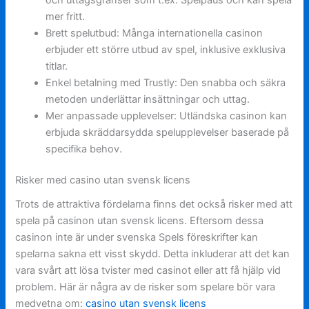
mer fritt.
Brett spelutbud: Många internationella casinon
erbjuder ett större utbud av spel, inklusive exklusiva
titlar.
Enkel betalning med Trustly: Den snabba och säkra
metoden underlättar insättningar och uttag.
Mer anpassade upplevelser: Utländska casinon kan
erbjuda skräddarsydda spelupplevelser baserade på
specifika behov.
Risker med casino utan svensk licens
Trots de attraktiva fördelarna finns det också risker med att
spela på casinon utan svensk licens. Eftersom dessa
casinon inte är under svenska Spels föreskrifter kan
spelarna sakna ett visst skydd. Detta inkluderar att det kan
vara svårt att lösa tvister med casinot eller att få hjälp vid
problem. Här är några av de risker som spelare bör vara
medvetna om:
casino utan svensk licens