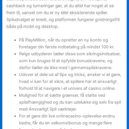
cashback og turneringer gør, at du altid har noget at se
frem til, uanset om du er ny eller eksisterende spiller.
Spiludvalget er bredt, og platformen fungerer gnidningsfrit
både på mobil og desktop.
På PlayMillion, når du opretter en ny konto og
foretager din første indbetaling på mindst 100 kr.
Ifølge udbyderen tæller disse som sikringsindsatser,
som kun bruges til at opfylde bonuskravene, og
derfor tæller de ikke med i gennemspilskravene.
Udover at dele ud af tips og tricks, ønsker vi at gøre,
hvad vi kan for at sikre, at spillere har et ansvarligt
forhold til at navigere i et univers af casino online.
Mulighed for at sætte grænser, få støtte ved
spilafhængighed og du kan udelukke sig selv fra spil
med Ansvarligt Spil værktøjer.
For at gøre din live onlinecasino-oplevelse endnu
bedre, får du en velkomstbonus og mange flere