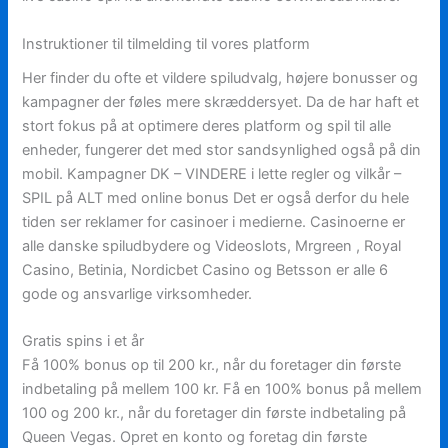
Instruktioner til tilmelding til vores platform
Her finder du ofte et vildere spiludvalg, højere bonusser og
kampagner der føles mere skræddersyet. Da de har haft et
stort fokus på at optimere deres platform og spil til alle
enheder, fungerer det med stor sandsynlighed også på din
mobil. Kampagner DK – VINDERE i lette regler og vilkår –
SPIL på ALT med online bonus Det er også derfor du hele
tiden ser reklamer for casinoer i medierne. Casinoerne er
alle danske spiludbydere og Videoslots, Mrgreen , Royal
Casino, Betinia, Nordicbet Casino og Betsson er alle 6
gode og ansvarlige virksomheder.
Gratis spins i et år
Få 100% bonus op til 200 kr., når du foretager din første
indbetaling på mellem 100 kr. Få en 100% bonus på mellem
100 og 200 kr., når du foretager din første indbetaling på
Queen Vegas. Opret en konto og foretag din første