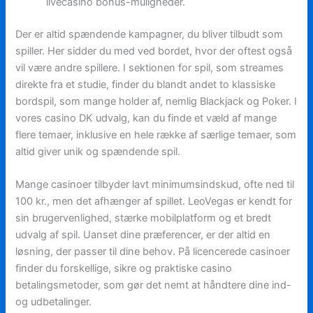
livecasino bonus-muligheder.
Der er altid spændende kampagner, du bliver tilbudt som
spiller. Her sidder du med ved bordet, hvor der oftest også
vil være andre spillere. I sektionen for spil, som streames
direkte fra et studie, finder du blandt andet to klassiske
bordspil, som mange holder af, nemlig Blackjack og Poker. I
vores casino DK udvalg, kan du finde et væld af mange
flere temaer, inklusive en hele række af særlige temaer, som
altid giver unik og spændende spil.
Mange casinoer tilbyder lavt minimumsindskud, ofte ned til
100 kr., men det afhænger af spillet. LeoVegas er kendt for
sin brugervenlighed, stærke mobilplatform og et bredt
udvalg af spil. Uanset dine præferencer, er der altid en
løsning, der passer til dine behov. På licencerede casinoer
finder du forskellige, sikre og praktiske casino
betalingsmetoder, som gør det nemt at håndtere dine ind-
og udbetalinger.