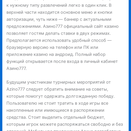
к нужному типу развлечений легко в один клик. В
верхней части находится основное меню и кнопки
авторизации, чуть ниже — баннер с актуальными
предложениями. Азино777 официальный сайт казино
позволяет гостям делать ставки в двух режимах.
Предполагается использовать удобный способ —
браузерную версию на телефон или ПК или
приложение казино на андроид. Полный набор
функций открывается после входа в личный кабинет
Азино777.
Будущим участникам турнирных мероприятий от
Azino777 следует обратить внимание на советы,
которые помогут одержать долгожданную победу.
Пользователю не стоит тратить в ходе игры все
накопленные или имеющиеся в распоряжении
средства. Стоит выделить отдельный бюджет,
которым игрок можете распоряжаться свободно и без