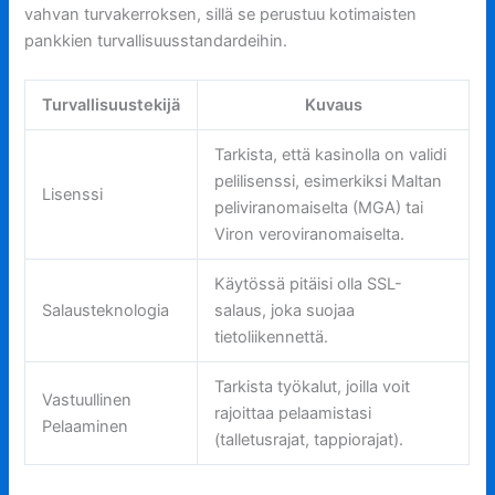
vahvan turvakerroksen, sillä se perustuu kotimaisten
pankkien turvallisuusstandardeihin.
Turvallisuustekijä
Kuvaus
Tarkista, että kasinolla on validi
pelilisenssi, esimerkiksi Maltan
Lisenssi
peliviranomaiselta (MGA) tai
Viron veroviranomaiselta.
Käytössä pitäisi olla SSL-
Salausteknologia
salaus, joka suojaa
tietoliikennettä.
Tarkista työkalut, joilla voit
Vastuullinen
rajoittaa pelaamistasi
Pelaaminen
(talletusrajat, tappiorajat).