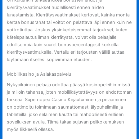
kierrätysvaatimukset huolellisesti ennen niiden
lunastamista. Kierrätysvaatimukset kertovat, kuinka monta
kertaa bonusrahat tai voitot on pelattava läpi ennen kuin ne
voi kotiuttaa. Joskus yksinkertaisemmat tarjoukset, kuten
käteispalautus ilman kierrätystä, voivat olla pelaajalle
edullisempia kuin suuret bonuspercentagesit korkeilla
kierrätysvaatimuksilla. Vertailu eri tarjousten välillä auttaa
löytämään itsellesi sopivimman etuuden.
Mobiilikasino ja Asiakaspalvelu
Nykyaikainen pelaaja odottaa pääsyä kasinopeleihin missä
ja milloin tahansa, joten mobiilikäytettävyys on ehdottoman
tärkeää. Supernopea Casino Kirjautuminen ja pelaaminen
on optimoitu toimimaan saumattomasti älypuhelimilla ja
tableteilla, joko selaimen kautta tai mahdollisesti erillisen
sovelluksen avulla. Tämä takaa sujuvan pelikokemuksen
myös liikkeellä ollessa.