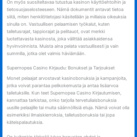
On myös suositeltavaa tutustua kasinon käyttöehtoihin ja
tietosuojaselosteeseen. Nämä dokumentit antavat tietoa
siitä, miten henkilötietojasi käsitellään ja millaisia oikeuksia
sinulla on. Vastuullisen pelaamisen työkalut, kuten
talletusrajat, tappiorajat ja pelitauot, ovat merkki
luotettavasta kasinosta, joka välittää asiakkaidensa
hyvinvoinnista. Muista aina pelata vastuullisesti ja vain
summilla, jotka olet valmis häviämään.
Supernopea Casino Kirjaudu: Bonukset ja Tarjoukset
Monet pelaajat arvostavat kasinobonuksia ja kampanjoita,
jotka voivat parantaa pelikokemusta ja antaa lisäarvoa
talletuksille. Kun teet Supernopea Casino Kirjautumisen,
kannattaa tarkistaa, onko tarjolla tervetuliaisbonuksia
uusille pelaajille tai muita säännöllisiä etuja. Nämä voivat olla
esimerkiksi ilmaiskierroksia, talletusbonuksia tai jopa
käteispalautuksia.
On kuitenkin tärkeää lukea bonusten ehdot ja