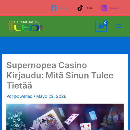
Ir
Facebook
TikTok
Instagram
al
contenido
Supernopea Casino
Kirjaudu: Mitä Sinun Tulee
Tietää
Por
powerled
/
Mayo 22, 2026