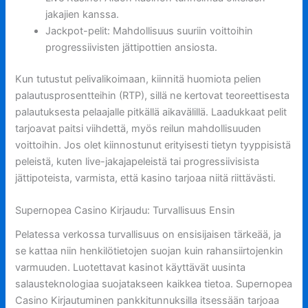
jakajien kanssa.
Jackpot-pelit: Mahdollisuus suuriin voittoihin
progressiivisten jättipottien ansiosta.
Kun tutustut pelivalikoimaan, kiinnitä huomiota pelien
palautusprosentteihin (RTP), sillä ne kertovat teoreettisesta
palautuksesta pelaajalle pitkällä aikavälillä. Laadukkaat pelit
tarjoavat paitsi viihdettä, myös reilun mahdollisuuden
voittoihin. Jos olet kiinnostunut erityisesti tietyn tyyppisistä
peleistä, kuten live-jakajapeleistä tai progressiivisista
jättipoteista, varmista, että kasino tarjoaa niitä riittävästi.
Supernopea Casino Kirjaudu: Turvallisuus Ensin
Pelatessa verkossa turvallisuus on ensisijaisen tärkeää, ja
se kattaa niin henkilötietojen suojan kuin rahansiirtojenkin
varmuuden. Luotettavat kasinot käyttävät uusinta
salausteknologiaa suojatakseen kaikkea tietoa. Supernopea
Casino Kirjautuminen pankkitunnuksilla itsessään tarjoaa