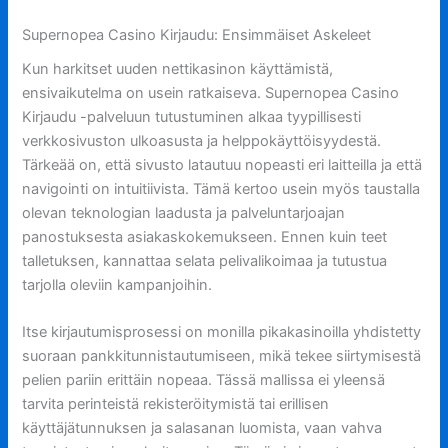
Supernopea Casino Kirjaudu: Ensimmäiset Askeleet
Kun harkitset uuden nettikasinon käyttämistä,
ensivaikutelma on usein ratkaiseva. Supernopea Casino
Kirjaudu -palveluun tutustuminen alkaa tyypillisesti
verkkosivuston ulkoasusta ja helppokäyttöisyydestä.
Tärkeää on, että sivusto latautuu nopeasti eri laitteilla ja että
navigointi on intuitiivista. Tämä kertoo usein myös taustalla
olevan teknologian laadusta ja palveluntarjoajan
panostuksesta asiakaskokemukseen. Ennen kuin teet
talletuksen, kannattaa selata pelivalikoimaa ja tutustua
tarjolla oleviin kampanjoihin.
Itse kirjautumisprosessi on monilla pikakasinoilla yhdistetty
suoraan pankkitunnistautumiseen, mikä tekee siirtymisestä
pelien pariin erittäin nopeaa. Tässä mallissa ei yleensä
tarvita perinteistä rekisteröitymistä tai erillisen
käyttäjätunnuksen ja salasanan luomista, vaan vahva