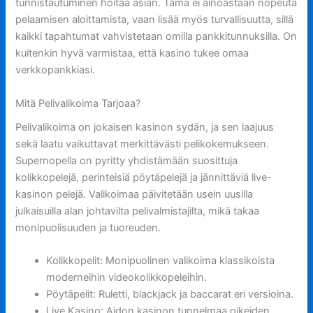
tunnistautuminen hoitaa asian. Tämä ei ainoastaan nopeuta
pelaamisen aloittamista, vaan lisää myös turvallisuutta, sillä
kaikki tapahtumat vahvistetaan omilla pankkitunnuksilla. On
kuitenkin hyvä varmistaa, että kasino tukee omaa
verkkopankkiasi.
Mitä Pelivalikoima Tarjoaa?
Pelivalikoima on jokaisen kasinon sydän, ja sen laajuus
sekä laatu vaikuttavat merkittävästi pelikokemukseen.
Supernopella on pyritty yhdistämään suosittuja
kolikkopelejä, perinteisiä pöytäpelejä ja jännittäviä live-
kasinon pelejä. Valikoimaa päivitetään usein uusilla
julkaisuilla alan johtavilta pelivalmistajilta, mikä takaa
monipuolisuuden ja tuoreuden.
Kolikkopelit: Monipuolinen valikoima klassikoista
moderneihin videokolikkopeleihin.
Pöytäpelit: Ruletti, blackjack ja baccarat eri versioina.
Live Kasino: Aidon kasinon tunnelmaa oikeiden