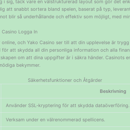
ng i sig, tack vare en välstrukturerad layout som gör det enke
 dig att snabbt sortera bland spelen, baserat på typ, levera
asinot blir så underhållande och effektiv som möjligt, med m
 Casino Logga In
 online, och Yako Casino ser till att din upplevelse är tryg
ör att skydda all din personliga information och alla finans
tskapen om att dina uppgifter är i säkra händer. Casinots 
n onödiga bekymmer.
Säkerhetsfunktioner och Åtgärder
Beskrivning
Använder SSL-kryptering för att skydda dataöverföring.
Verksam under en välrenommerad spellicens.