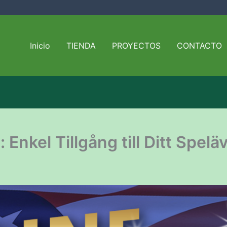
Inicio
TIENDA
PROYECTOS
CONTACTO
Enkel Tillgång till Ditt Spelä