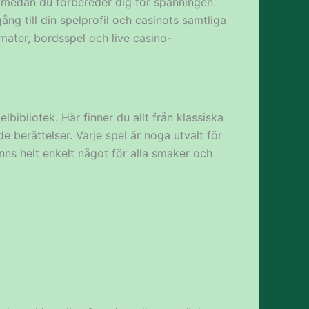
o medan du förbereder dig för spänningen.
gång till din spelprofil och casinots samtliga
ater, bordsspel och live casino-
bibliotek. Här finner du allt från klassiska
berättelser. Varje spel är noga utvalt för
inns helt enkelt något för alla smaker och