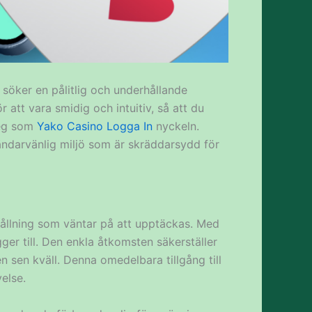
 söker en pålitlig och underhållande
 att vara smidig och intuitiv, så att du
steg som
Yako Casino Logga In
nyckeln.
vändarvänlig miljö som är skräddarsydd för
rhållning som väntar på att upptäckas. Med
ger till. Den enkla åtkomsten säkerställer
en sen kväll. Denna omedelbara tillgång till
else.