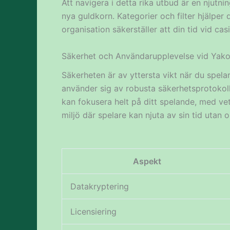
Att navigera i detta rika utbud är en njutni
nya guldkorn. Kategorier och filter hjälper
organisation säkerställer att din tid vid c
Säkerhet och Användarupplevelse vid Yako
Säkerheten är av yttersta vikt när du spelar
använder sig av robusta säkerhetsprotokoll f
kan fokusera helt på ditt spelande, med ve
miljö där spelare kan njuta av sin tid uta
Aspekt
Datakryptering
Licensiering