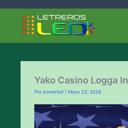
Ir
al
contenido
Yako Casino Logga In: 
Por
powerled
/
Mayo 22, 2026