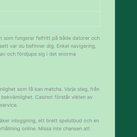
m som fungerar felfritt på både datorer och
tt var du befinner dig. Enkel navigering,
 av och fördjupa sig i det enorma
nlighet som få kan matcha. Varje steg, från
h bekvämlighet. Casinot förstår vikten av
service.
ker inloggning, ett brett spelutbud och en
rhållning online. Missa inte chansen att