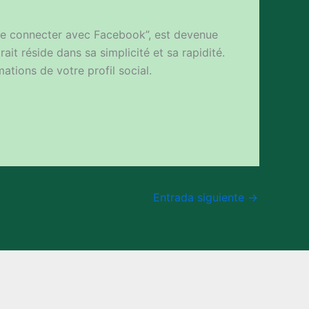
Se connecter avec Facebook”, est devenue
it réside dans sa simplicité et sa rapidité.
ations de votre profil social.
Entrada siguiente
→