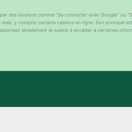
e par des boutons comme “Se connecter avec Google” ou “
eb, y compris certains casinos en ligne. Son principal attra
 autorisez simplement le casino à accéder à certaines inform