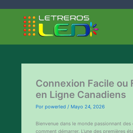
Ir
al
contenido
Connexion Facile ou 
en Ligne Canadiens
Por
powerled
/
Mayo 24, 2026
Bienvenue dans le monde passionnant des 
comment démarrer. L’une des premières étap