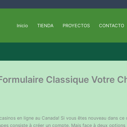
Inicio
TIENDA
PROYECTOS
CONTACTO
Formulaire Classique Votre C
casinos en ligne au Canada! Si vous êtes nouveau dans ce
es consiste à créer un compte. Mais face à deux options p