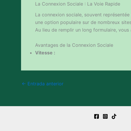
La Connexion Sociale : La Voie Rapide
La connexion sociale, souvent représenté
une option populaire sur de nombreux sites w
Au lieu de remplir un long formulaire, vous
Avantages de la Connexion Sociale
Vitesse :
←
Entrada anterior