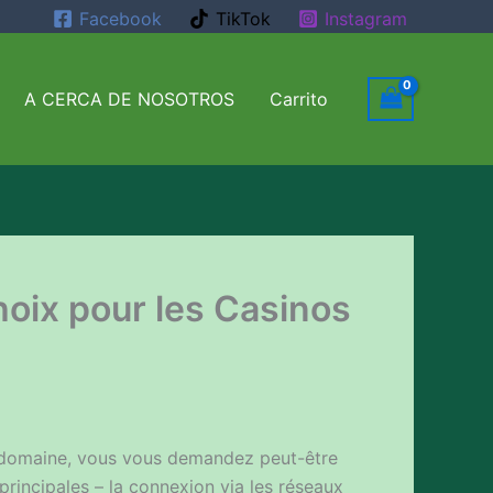
Facebook
TikTok
Instagram
A CERCA DE NOSOTROS
Carrito
hoix pour les Casinos
 domaine, vous vous demandez peut-être
rincipales – la connexion via les réseaux