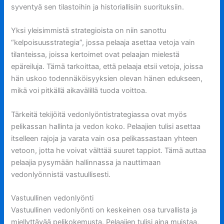
syventyä sen tilastoihin ja historiallisiin suorituksiin.
Yksi yleisimmistä strategioista on niin sanottu
“kelpoisuusstrategia”, jossa pelaaja asettaa vetoja vain
tilanteissa, joissa kertoimet ovat pelaajan mielestä
epäreiluja. Tämä tarkoittaa, että pelaaja etsii vetoja, joissa
hän uskoo todennäköisyyksien olevan hänen edukseen,
mikä voi pitkällä aikavälillä tuoda voittoa.
Tärkeitä tekijöitä vedonlyöntistrategiassa ovat myös
pelikassan hallinta ja vedon koko. Pelaajien tulisi asettaa
itselleen rajoja ja varata vain osa pelikassastaan yhteen
vetoon, jotta he voivat välttää suuret tappiot. Tämä auttaa
pelaajia pysymään hallinnassa ja nauttimaan
vedonlyönnistä vastuullisesti.
Vastuullinen vedonlyönti
Vastuullinen vedonlyönti on keskeinen osa turvallista ja
miellyttävää pelikokemusta. Pelaajien tulisi aina muistaa,