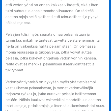
että vedonlyönti on ennen kaikkea viihdettä, eikä siihen
tulisi suhtautua ansaintamahdollisuutena. On tärkeää
asettaa rajoja sekä ajallisesti että taloudellisesti ja pysyä
näissä rajoissa.
Pelaajien tulisi myös seurata omaa pelaamistaan ja
tunnistaa, mikäli he tuntevat tarvetta pelata enemmän tai
heillä on vaikeuksia hallita pelaamistaan. On olemassa
monia resursseja ja tukipalveluja, jotka voivat auttaa
pelaajia, jotka kokevat ongelmia vedonlyönnin kanssa.
Näitä ovat esimerkiksi pelaamisen itsearviointitestit ja
tukiryhmät.
Vedonlyöntiyhteisö on nykyään myös yhä tietoisempi
vastuullisesta pelaamisesta, ja monet vedonvälittäjät
tarjoavat työkaluja, jotka auttavat pelaajia hallitsemaan
peliään. Näihin kuuluvat esimerkiksi mahdollisuus asettaa
talletusrajoja, peliaikarajoja ja itsensä sulkemismahdollisuus.