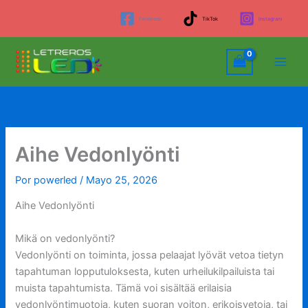
Ir
Facebook
TikTok
Instagram
al
contenido
Aihe Vedonlyönti
Por
powerled
/
Mayo 25, 2026
Aihe Vedonlyönti
Mikä on vedonlyönti?
Vedonlyönti on toiminta, jossa pelaajat lyövät vetoa tietyn
tapahtuman lopputuloksesta, kuten urheilukilpailuista tai
muista tapahtumista. Tämä voi sisältää erilaisia
vedonlyöntimuotoja, kuten suoran voiton, erikoisvetoja, tai