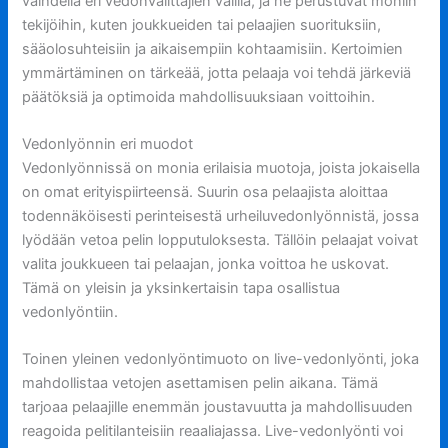
vaihdella eri vedonvälittäjien välillä, ja ne perustuvat moniin
tekijöihin, kuten joukkueiden tai pelaajien suorituksiin,
sääolosuhteisiin ja aikaisempiin kohtaamisiin. Kertoimien
ymmärtäminen on tärkeää, jotta pelaaja voi tehdä järkeviä
päätöksiä ja optimoida mahdollisuuksiaan voittoihin.
Vedonlyönnin eri muodot
Vedonlyönnissä on monia erilaisia muotoja, joista jokaisella
on omat erityispiirteensä. Suurin osa pelaajista aloittaa
todennäköisesti perinteisestä urheiluvedonlyönnistä, jossa
lyödään vetoa pelin lopputuloksesta. Tällöin pelaajat voivat
valita joukkueen tai pelaajan, jonka voittoa he uskovat.
Tämä on yleisin ja yksinkertaisin tapa osallistua
vedonlyöntiin.
Toinen yleinen vedonlyöntimuoto on live-vedonlyönti, joka
mahdollistaa vetojen asettamisen pelin aikana. Tämä
tarjoaa pelaajille enemmän joustavuutta ja mahdollisuuden
reagoida pelitilanteisiin reaaliajassa. Live-vedonlyönti voi