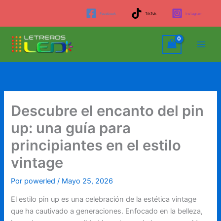
Ir
Facebook
TikTok
Instagram
al
contenido
Descubre el encanto del pin
up: una guía para
principiantes en el estilo
vintage
Por
powerled
/
Mayo 25, 2026
El estilo pin up es una celebración de la estética vintage
que ha cautivado a generaciones. Enfocado en la belleza,