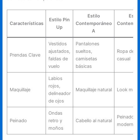
Estilo
Estil
Estilo Pin
Características
Contemporáneo
Contempo
Up
A
B
Vestidos
Pantalones
ajustados,
sueltos,
Ropa depor
Prendas Clave
faldas de
camisetas
casual
vuelo
básicas
Labios
rojos,
Maquillaje
Maquillaje natural
Look minim
delineador
de ojos
Ondas
Peinados
Peinado
retro y
Cabello al natural
modernos
moños