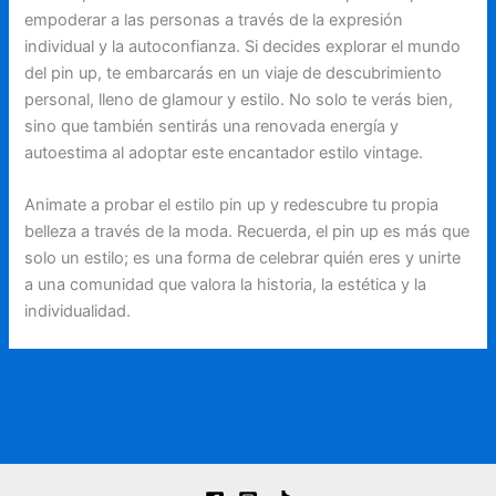
empoderar a las personas a través de la expresión
individual y la autoconfianza. Si decides explorar el mundo
del pin up, te embarcarás en un viaje de descubrimiento
personal, lleno de glamour y estilo. No solo te verás bien,
sino que también sentirás una renovada energía y
autoestima al adoptar este encantador estilo vintage.
Animate a probar el estilo pin up y redescubre tu propia
belleza a través de la moda. Recuerda, el pin up es más que
solo un estilo; es una forma de celebrar quién eres y unirte
a una comunidad que valora la historia, la estética y la
individualidad.
←
Entrada anterior
Entrada siguiente
→