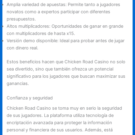
Amplia variedad de apuestas: Permite tanto a jugadores
novatos como a expertos participar con diferentes
presupuestos.
Altos multiplicadores: Oportunidades de ganar en grande
con multiplicadores de hasta x15.
Versión demo disponible: Ideal para probar antes de jugar
con dinero real.
Estos beneficios hacen que Chicken Road Casino no solo
sea divertido, sino que también ofrezca un potencial
significativo para los jugadores que buscan maximizar sus
ganancias.
Confianza y seguridad
Chicken Road Casino se toma muy en serio la seguridad
de sus jugadores. La plataforma utiliza tecnología de
encriptación avanzada para proteger la información
personal y financiera de sus usuarios. Además, está