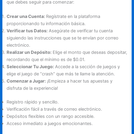
que debes seguir para comenzar:
Crear una Cuenta:
Regístrate en la plataforma
proporcionando tu información básica.
Verificar tus Datos:
Asegúrate de verificar tu cuenta
siguiendo las instrucciones que se te envían por correo
electrónico.
Realizar un Depósito:
Elige el monto que deseas depositar,
recordando que el mínimo es de $0.01.
Seleccionar Tu Juego:
Accede a la sección de juegos y
elige el juego de “crash” que más te llame la atención.
Comenzar a Jugar:
¡Empieza a hacer tus apuestas y
disfruta de la experiencia!
Registro rápido y sencillo.
Verificación fácil a través de correo electrónico.
Depósitos flexibles con un rango accesible.
Acceso inmediato a juegos emocionantes.