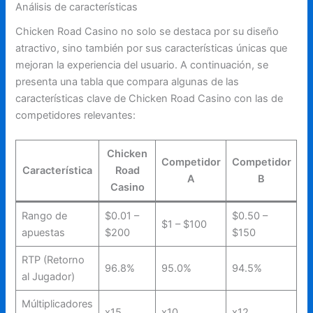
Análisis de características
Chicken Road Casino no solo se destaca por su diseño
atractivo, sino también por sus características únicas que
mejoran la experiencia del usuario. A continuación, se
presenta una tabla que compara algunas de las
características clave de Chicken Road Casino con las de
competidores relevantes:
Chicken
Competidor
Competidor
Característica
Road
A
B
Casino
Rango de
$0.01 –
$0.50 –
$1 – $100
apuestas
$200
$150
RTP (Retorno
96.8%
95.0%
94.5%
al Jugador)
Múltiplicadores
x15
x10
x12