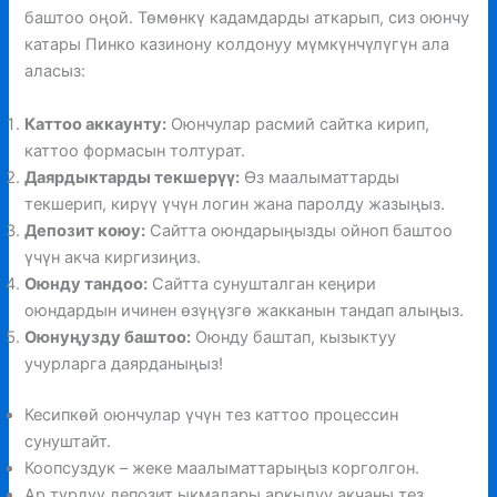
баштоо оңой. Төмөнкү кадамдарды аткарып, сиз оюнчу
катары Пинко казинону колдонуу мүмкүнчүлүгүн ала
аласыз:
Каттоо аккаунту:
Оюнчулар расмий сайтка кирип,
каттоо формасын толтурат.
Даярдыктарды текшерүү:
Өз маалыматтарды
текшерип, кирүү үчүн логин жана паролду жазыңыз.
Депозит коюу:
Сайтта оюндарыңызды ойноп баштоо
үчүн акча киргизиңиз.
Оюнду тандоо:
Сайтта сунушталган кеңири
оюндардын ичинен өзүңүзгө жакканын тандап алыңыз.
Оюнуңузду баштоо:
Оюнду баштап, кызыктуу
учурларга даярданыңыз!
Кесипкөй оюнчулар үчүн тез каттоо процессин
сунуштайт.
Коопсуздук – жеке маалыматтарыңыз корголгон.
Ар түрдүү депозит ыкмалары аркылуу акчаны тез