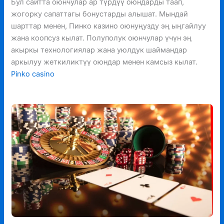
Бул сайтта оюнчулар ар түрдүү оюндарды таап,
жогорку сапаттагы бонустарды алышат. Мындай
шарттар менен, Пинко казино оюнуңузду эң ыңгайлуу
жана коопсуз кылат. Полуполук оюнчулар үчүн эң
акыркы технологиялар жана уюлдук шаймандар
аркылуу жеткиликтүү оюндар менен камсыз кылат.
Pinko casino