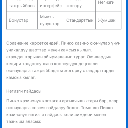
Негизги
тажрыйбасы
интерфейс
жогору
Мыкты
Бонустар
Стандарттык
Жумшак
сунуштар
Сравнение көрсөткөндөй, Пинко казино оюнчулар үчүн
уникалдуу шарттар менен камсыз кылып,
атаандаштарынан айырмаланып турат. Оюндардын
кеңири тандоосу жана коопсуздук деңгээли
оюнчуларга тажрыйбадагы жогорку стандарттарды
камсыз кылат.
Негизги пайдасы
Пинко казинонун көптөгөн артыкчылыктары бар, алар
оюнчуларга сөзсүз пайдалуу болот. Төмөндө Пинко
казинонун негизги пайдасы келишимдери менен
тааныша аласыз: