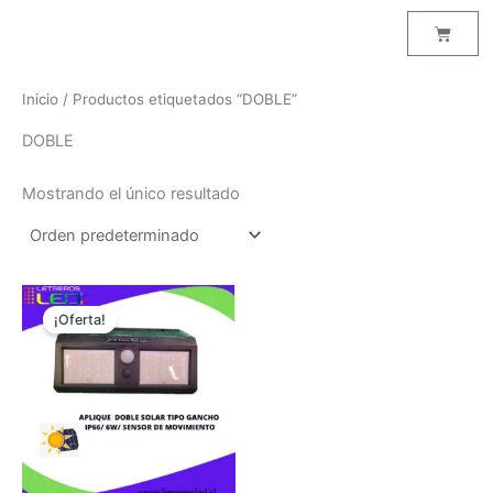
Ir
Cart
al
contenido
Inicio
/ Productos etiquetados “DOBLE”
DOBLE
Mostrando el único resultado
El
El
precio
precio
¡Oferta!
original
actual
era:
es:
$19,990.
$15,000.